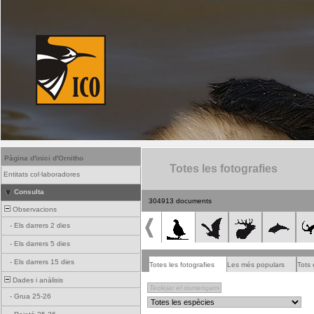
Pàgina d'inici d'Ornitho
Totes les fotografies
Entitats col·laboradores
Consulta
304913 documents
Observacions
-
Els darrers 2 dies
-
Els darrers 5 dies
-
Els darrers 15 dies
Totes les fotografies
Les més populars
Tots 
Dades i anàlisis
-
Grua 25-26