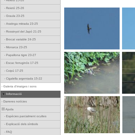
-
Reietó 25-26
-
Reietó 25-26
-
Graula 23-25
-
Aratinga mitrada 23-25
-
Rossinyol del Japó 21-25
-
Brocat variable 24-25
-
Monarca 23-25
-
Papallona tigre 23-27
-
Escac ferruginós 17-25
-
Coipú 17-25
-
Cigalella argentada 15-22
-
Galeria d'imatges i sons
Informació
-
Darreres notícies
Ajuda
-
Espècies parcialment ocultes
-
Explicació dels símbols
-
FAQ