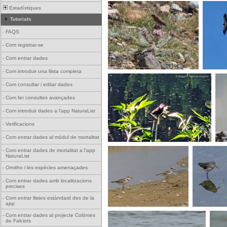
Estadístiques
Tutorials
-
FAQS
-
Com registrar-se
-
Com entrar dades
-
Com introduir una llista completa
-
Com consultar i editar dades
-
Com fer consultes avançades
-
Com introduir dades a l'app NaturaList
-
Verificacions
-
Com entrar dades al mòdul de mortalitat
-
Com entrar dades de mortalitat a l'app
NaturaList
-
Ornitho i les espècies amenaçades
-
Com entrar dades amb localitzacions
precises
-
Com entrar llistes estàndard des de la
app
-
Com entrar dades al projecte Colònies
de Falciots