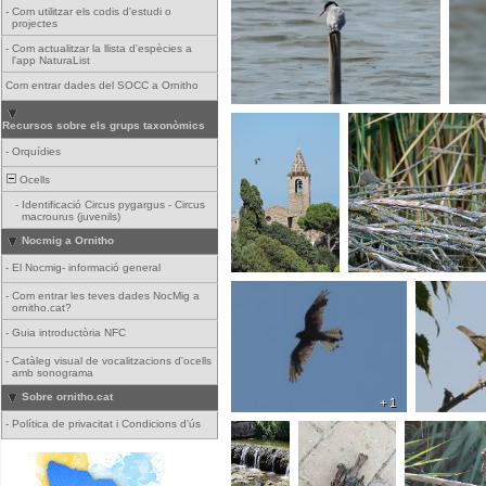
-
Com utilitzar els codis d'estudi o
projectes
-
Com actualitzar la llista d'espècies a
l'app NaturaList
Com entrar dades del SOCC a Ornitho
Recursos sobre els grups taxonòmics
-
Orquídies
Ocells
-
Identificació Circus pygargus - Circus
macrourus (juvenils)
Nocmig a Ornitho
-
El Nocmig- informació general
-
Com entrar les teves dades NocMig a
ornitho.cat?
-
Guia introductòria NFC
-
Catàleg visual de vocalitzacions d'ocells
amb sonograma
Sobre ornitho.cat
+ 1
-
Política de privacitat i Condicions d'ús