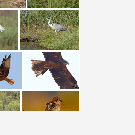
+ 1
+ 1