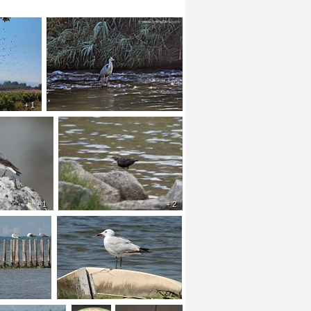
+ 1
+ 1
+ 2