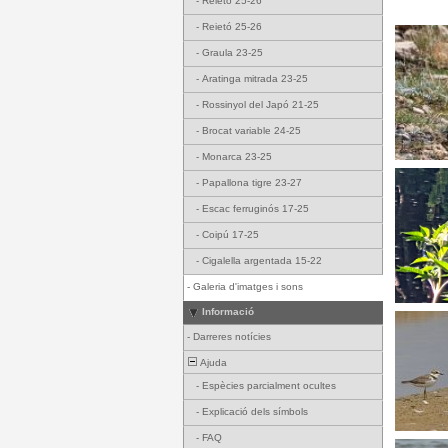
-
Reietó 25-26
-
Reietó 25-26
-
Graula 23-25
-
Aratinga mitrada 23-25
-
Rossinyol del Japó 21-25
-
Brocat variable 24-25
-
Monarca 23-25
-
Papallona tigre 23-27
-
Escac ferruginós 17-25
-
Coipú 17-25
-
Cigalella argentada 15-22
-
Galeria d'imatges i sons
Informació
-
Darreres notícies
Ajuda
-
Espècies parcialment ocultes
-
Explicació dels símbols
-
FAQ