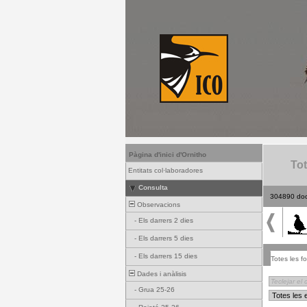
Pàgina d'inici d'Ornitho
Tot
Entitats col·laboradores
Consulta
304890 do
Observacions
-
Els darrers 2 dies
-
Els darrers 5 dies
-
Els darrers 15 dies
Totes les fo
Dades i anàlisis
-
Grua 25-26