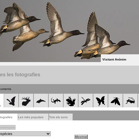
Visitant Anònim
es les fotografies
cuments
tografies
Les més populars
Tots els sons