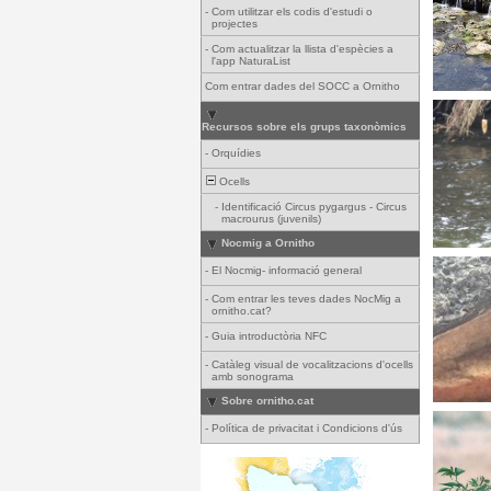
-
Com utilitzar els codis d'estudi o
projectes
-
Com actualitzar la llista d'espècies a
l'app NaturaList
Com entrar dades del SOCC a Ornitho
Recursos sobre els grups taxonòmics
-
Orquídies
Ocells
-
Identificació Circus pygargus - Circus
macrourus (juvenils)
Nocmig a Ornitho
-
El Nocmig- informació general
-
Com entrar les teves dades NocMig a
ornitho.cat?
-
Guia introductòria NFC
-
Catàleg visual de vocalitzacions d'ocells
amb sonograma
Sobre ornitho.cat
-
Política de privacitat i Condicions d'ús