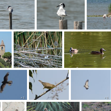
+ 1
+ 1