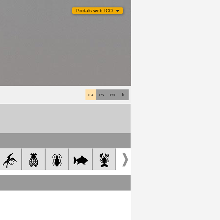
Portals web ICO
ca
es
en
fr