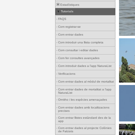
Estadístiques
Tutorials
-
FAQS
-
Com registrar-se
-
Com entrar dades
-
Com introduir una llista completa
-
Com consultar i editar dades
-
Com fer consultes avançades
-
Com introduir dades a l'app NaturaList
-
Verificacions
-
Com entrar dades al mòdul de mortalitat
-
Com entrar dades de mortalitat a l'app
NaturaList
-
Ornitho i les espècies amenaçades
-
Com entrar dades amb localitzacions
precises
-
Com entrar llistes estàndard des de la
app
-
Com entrar dades al projecte Colònies
de Falciots