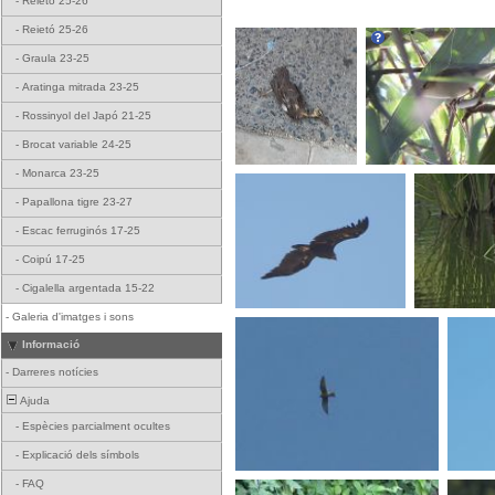
-
Reietó 25-26
-
Reietó 25-26
-
Graula 23-25
-
Aratinga mitrada 23-25
-
Rossinyol del Japó 21-25
-
Brocat variable 24-25
-
Monarca 23-25
-
Papallona tigre 23-27
-
Escac ferruginós 17-25
-
Coipú 17-25
-
Cigalella argentada 15-22
-
Galeria d'imatges i sons
Informació
-
Darreres notícies
Ajuda
-
Espècies parcialment ocultes
-
Explicació dels símbols
-
FAQ