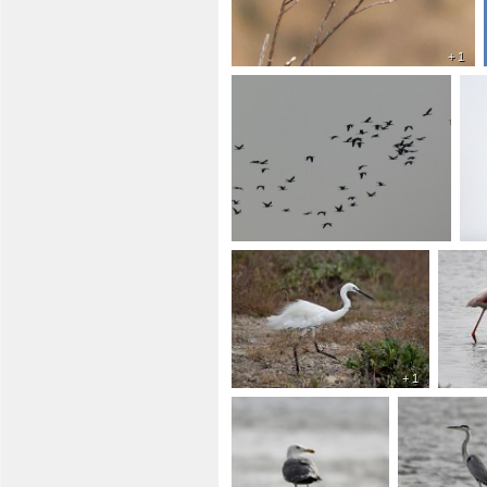
+ 1
+ 1