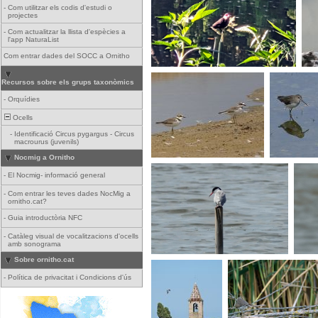
-
Com utilitzar els codis d'estudi o
projectes
-
Com actualitzar la llista d'espècies a
l'app NaturaList
Com entrar dades del SOCC a Ornitho
Recursos sobre els grups taxonòmics
-
Orquídies
Ocells
-
Identificació Circus pygargus - Circus
macrourus (juvenils)
Nocmig a Ornitho
-
El Nocmig- informació general
-
Com entrar les teves dades NocMig a
ornitho.cat?
-
Guia introductòria NFC
-
Catàleg visual de vocalitzacions d'ocells
amb sonograma
Sobre ornitho.cat
-
Política de privacitat i Condicions d'ús