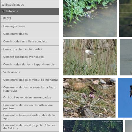
Estadístiques
Tutorials
-
FAQS
-
Com registrar-se
-
Com entrar dades
-
Com introduir una llista completa
-
Com consultar i editar dades
-
Com fer consultes avançades
-
Com introduir dades a l'app NaturaList
-
Verificacions
-
Com entrar dades al mòdul de mortalitat
-
Com entrar dades de mortalitat a l'app
NaturaList
-
Ornitho i les espècies amenaçades
-
Com entrar dades amb localitzacions
precises
-
Com entrar llistes estàndard des de la
app
-
Com entrar dades al projecte Colònies
de Falciots