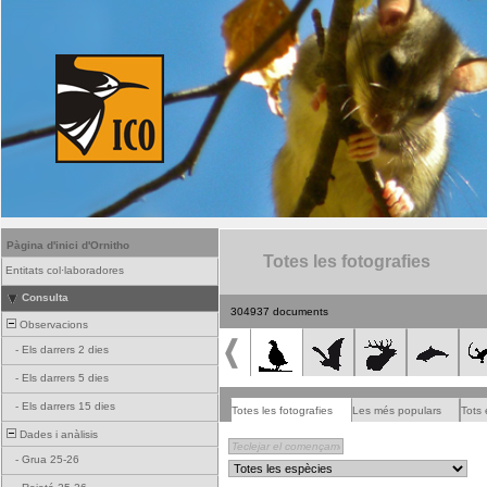
Pàgina d'inici d'Ornitho
Totes les fotografies
Entitats col·laboradores
Consulta
304937 documents
Observacions
-
Els darrers 2 dies
-
Els darrers 5 dies
-
Els darrers 15 dies
Totes les fotografies
Les més populars
Tots 
Dades i anàlisis
-
Grua 25-26