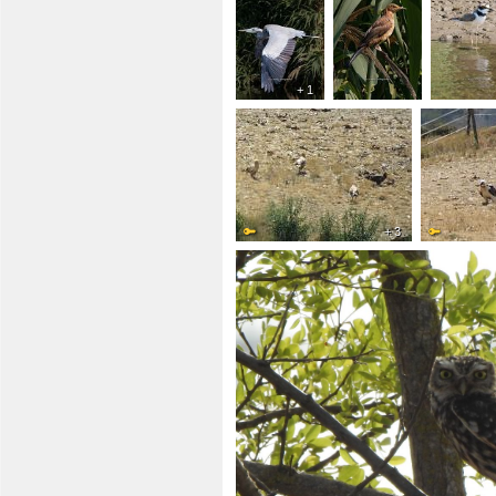
+ 1
+ 3