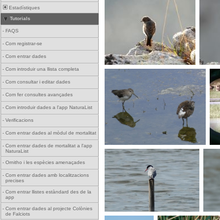
Estadístiques
Tutorials
-
FAQS
-
Com registrar-se
-
Com entrar dades
-
Com introduir una llista completa
-
Com consultar i editar dades
-
Com fer consultes avançades
-
Com introduir dades a l'app NaturaList
-
Verificacions
-
Com entrar dades al mòdul de mortalitat
-
Com entrar dades de mortalitat a l'app
NaturaList
-
Ornitho i les espècies amenaçades
-
Com entrar dades amb localitzacions
precises
-
Com entrar llistes estàndard des de la
app
-
Com entrar dades al projecte Colònies
de Falciots