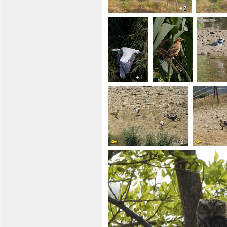
+ 2
+ 1
+ 3