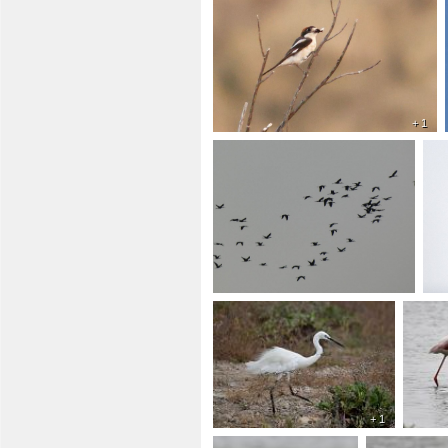
+ 1
+ 1