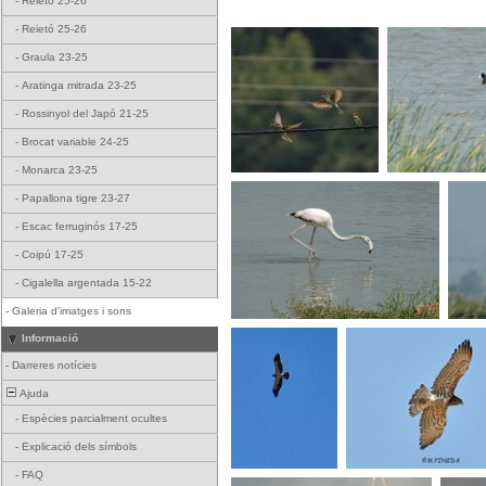
-
Reietó 25-26
-
Reietó 25-26
-
Graula 23-25
-
Aratinga mitrada 23-25
-
Rossinyol del Japó 21-25
-
Brocat variable 24-25
-
Monarca 23-25
-
Papallona tigre 23-27
-
Escac ferruginós 17-25
-
Coipú 17-25
-
Cigalella argentada 15-22
-
Galeria d'imatges i sons
Informació
-
Darreres notícies
Ajuda
-
Espècies parcialment ocultes
-
Explicació dels símbols
-
FAQ