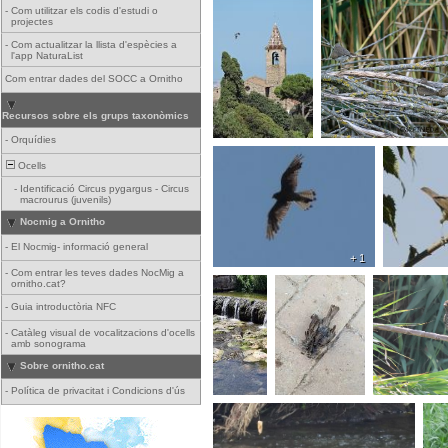
-
Com utilitzar els codis d'estudi o
projectes
-
Com actualitzar la llista d'espècies a
l'app NaturaList
Com entrar dades del SOCC a Ornitho
Recursos sobre els grups taxonòmics
-
Orquídies
Ocells
-
Identificació Circus pygargus - Circus
macrourus (juvenils)
Nocmig a Ornitho
-
El Nocmig- informació general
+ 1
-
Com entrar les teves dades NocMig a
ornitho.cat?
-
Guia introductòria NFC
-
Catàleg visual de vocalitzacions d'ocells
amb sonograma
Sobre ornitho.cat
-
Política de privacitat i Condicions d'ús