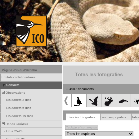
Pàgina d'inici d'Ornitho
Totes les fotografies
Entitats col·laboradores
Consulta
304907 documents
Observacions
-
Els darrers 2 dies
-
Els darrers 5 dies
-
Els darrers 15 dies
Totes les fotografies
Les més populars
Tots 
Dades i anàlisis
-
Grua 25-26