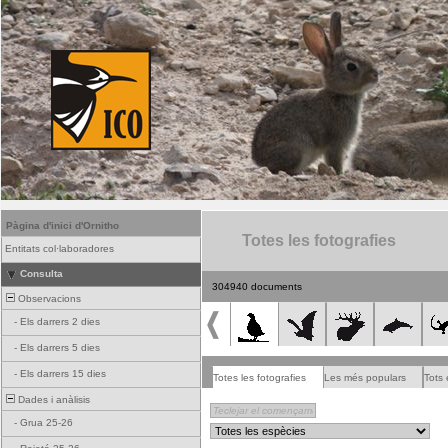
Pàgina d'inici d'Ornitho
Totes les fotografies
Entitats col·laboradores
Consulta
304940 documents
Observacions
-
Els darrers 2 dies
-
Els darrers 5 dies
-
Els darrers 15 dies
Totes les fotografies
Les més populars
Tots 
Dades i anàlisis
-
Grua 25-26