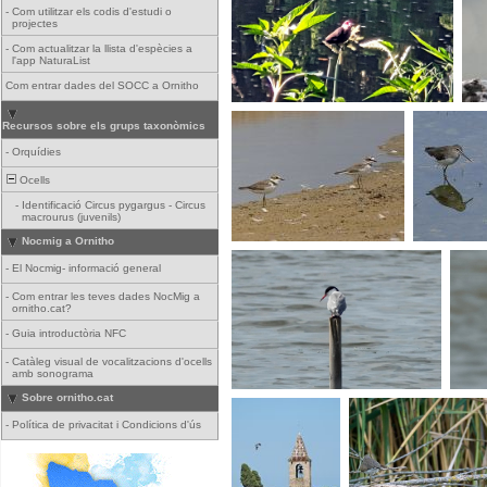
-
Com utilitzar els codis d'estudi o
projectes
-
Com actualitzar la llista d'espècies a
l'app NaturaList
Com entrar dades del SOCC a Ornitho
Recursos sobre els grups taxonòmics
-
Orquídies
Ocells
-
Identificació Circus pygargus - Circus
macrourus (juvenils)
Nocmig a Ornitho
-
El Nocmig- informació general
-
Com entrar les teves dades NocMig a
ornitho.cat?
-
Guia introductòria NFC
-
Catàleg visual de vocalitzacions d'ocells
amb sonograma
Sobre ornitho.cat
-
Política de privacitat i Condicions d'ús