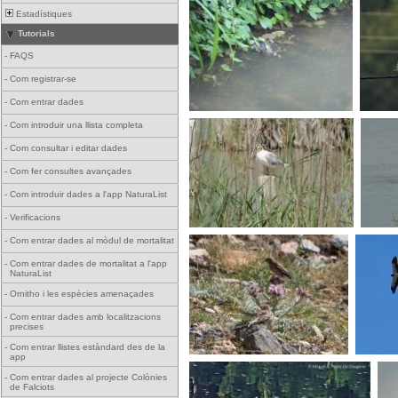
Estadístiques
Tutorials
-
FAQS
-
Com registrar-se
-
Com entrar dades
-
Com introduir una llista completa
-
Com consultar i editar dades
-
Com fer consultes avançades
-
Com introduir dades a l'app NaturaList
-
Verificacions
-
Com entrar dades al mòdul de mortalitat
-
Com entrar dades de mortalitat a l'app
NaturaList
-
Ornitho i les espècies amenaçades
-
Com entrar dades amb localitzacions
precises
-
Com entrar llistes estàndard des de la
app
-
Com entrar dades al projecte Colònies
de Falciots