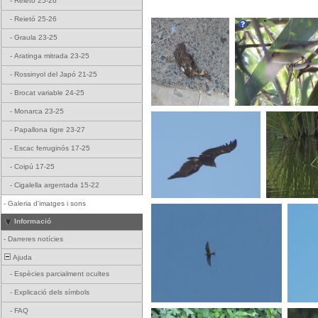
-
Reietó 25-26
-
Reietó 25-26
-
Graula 23-25
-
Aratinga mitrada 23-25
-
Rossinyol del Japó 21-25
-
Brocat variable 24-25
-
Monarca 23-25
-
Papallona tigre 23-27
-
Escac ferruginós 17-25
-
Coipú 17-25
-
Cigalella argentada 15-22
-
Galeria d'imatges i sons
Informació
-
Darreres notícies
Ajuda
-
Espècies parcialment ocultes
-
Explicació dels símbols
-
FAQ