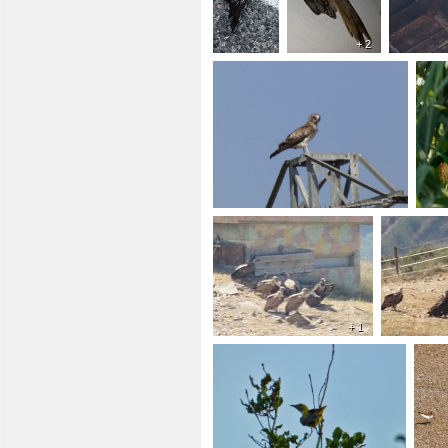
+ 2
+ 1