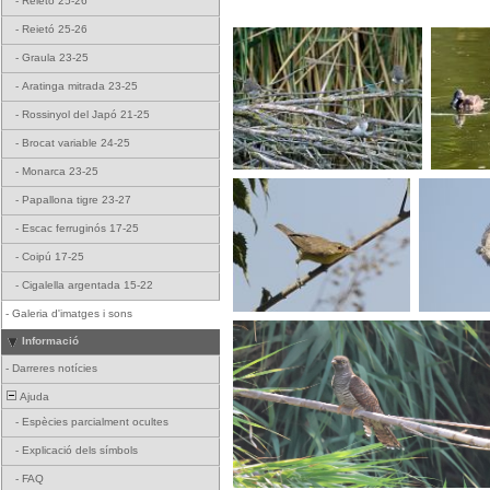
-
Reietó 25-26
-
Reietó 25-26
-
Graula 23-25
-
Aratinga mitrada 23-25
-
Rossinyol del Japó 21-25
-
Brocat variable 24-25
-
Monarca 23-25
-
Papallona tigre 23-27
-
Escac ferruginós 17-25
-
Coipú 17-25
-
Cigalella argentada 15-22
-
Galeria d'imatges i sons
Informació
-
Darreres notícies
Ajuda
-
Espècies parcialment ocultes
-
Explicació dels símbols
-
FAQ