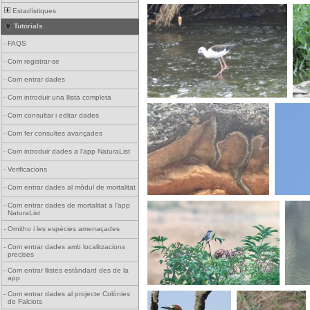
Estadístiques
Tutorials
-
FAQS
-
Com registrar-se
-
Com entrar dades
-
Com introduir una llista completa
-
Com consultar i editar dades
-
Com fer consultes avançades
-
Com introduir dades a l'app NaturaList
-
Verificacions
-
Com entrar dades al mòdul de mortalitat
-
Com entrar dades de mortalitat a l'app
NaturaList
-
Ornitho i les espècies amenaçades
-
Com entrar dades amb localitzacions
precises
-
Com entrar llistes estàndard des de la
app
-
Com entrar dades al projecte Colònies
de Falciots