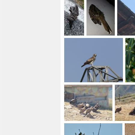
+ 2
+ 1