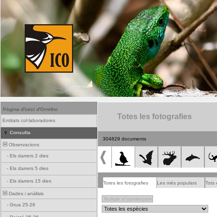
Pàgina d'inici d'Ornitho
Totes les fotografies
Entitats col·laboradores
Consulta
304829 documents
Observacions
-
Els darrers 2 dies
-
Els darrers 5 dies
-
Els darrers 15 dies
Totes les fotografies
Les més populars
Tots 
Dades i anàlisis
-
Grua 25-26