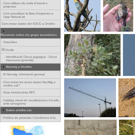
-
Com utilitzar els codis d'estudi o
projectes
-
Com actualitzar la llista d'espècies a
l'app NaturaList
Com entrar dades del SOCC a Ornitho
Recursos sobre els grups taxonòmics
-
Orquídies
Ocells
-
Identificació Circus pygargus - Circus
macrourus (juvenils)
Nocmig a Ornitho
-
El Nocmig- informació general
-
Com entrar les teves dades NocMig a
ornitho.cat?
-
Guia introductòria NFC
-
Catàleg visual de vocalitzacions d'ocells
amb sonograma
Sobre ornitho.cat
-
Política de privacitat i Condicions d'ús