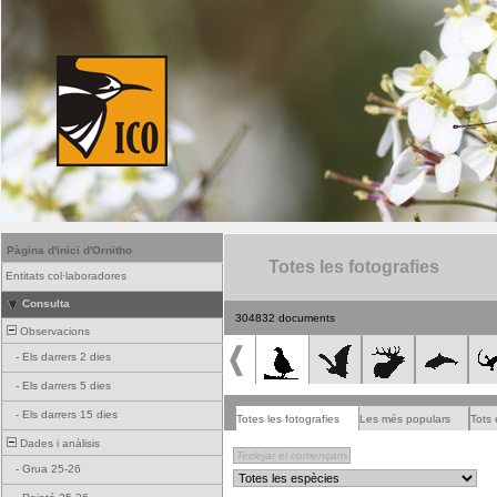
Pàgina d'inici d'Ornitho
Totes les fotografies
Entitats col·laboradores
Consulta
304832 documents
Observacions
-
Els darrers 2 dies
-
Els darrers 5 dies
-
Els darrers 15 dies
Totes les fotografies
Les més populars
Tots 
Dades i anàlisis
-
Grua 25-26