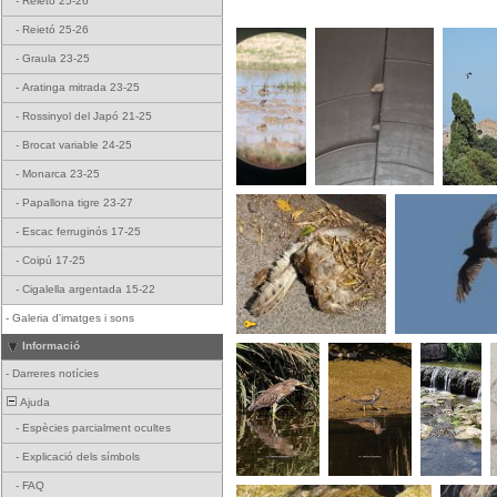
-
Reietó 25-26
-
Reietó 25-26
-
Graula 23-25
-
Aratinga mitrada 23-25
-
Rossinyol del Japó 21-25
-
Brocat variable 24-25
-
Monarca 23-25
-
Papallona tigre 23-27
-
Escac ferruginós 17-25
-
Coipú 17-25
-
Cigalella argentada 15-22
-
Galeria d'imatges i sons
Informació
-
Darreres notícies
Ajuda
-
Espècies parcialment ocultes
-
Explicació dels símbols
-
FAQ