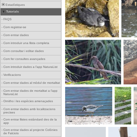
Estadístiques
Tutorials
-
FAQS
-
Com registrar-se
+ 2
-
Com entrar dades
-
Com introduir una llista completa
-
Com consultar i editar dades
-
Com fer consultes avançades
-
Com introduir dades a l'app NaturaList
-
Verificacions
-
Com entrar dades al mòdul de mortalitat
-
Com entrar dades de mortalitat a l'app
NaturaList
-
Ornitho i les espècies amenaçades
-
Com entrar dades amb localitzacions
precises
-
Com entrar llistes estàndard des de la
app
-
Com entrar dades al projecte Colònies
de Falciots