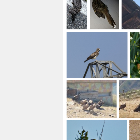
+ 2
+ 1