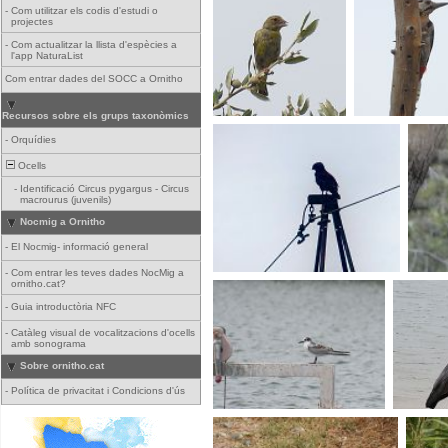
-
Com utilitzar els codis d'estudi o
projectes
-
Com actualitzar la llista d'espècies a
l'app NaturaList
Com entrar dades del SOCC a Ornitho
Recursos sobre els grups taxonòmics
-
Orquídies
Ocells
-
Identificació Circus pygargus - Circus
macrourus (juvenils)
Nocmig a Ornitho
-
El Nocmig- informació general
-
Com entrar les teves dades NocMig a
ornitho.cat?
-
Guia introductòria NFC
-
Catàleg visual de vocalitzacions d'ocells
amb sonograma
Sobre ornitho.cat
-
Política de privacitat i Condicions d'ús