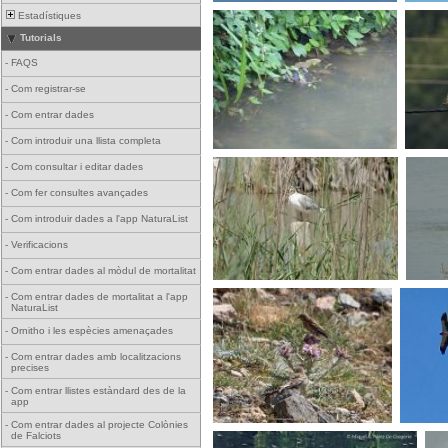
Estadístiques
Tutorials
-
FAQS
-
Com registrar-se
-
Com entrar dades
-
Com introduir una llista completa
-
Com consultar i editar dades
-
Com fer consultes avançades
-
Com introduir dades a l'app NaturaList
-
Verificacions
-
Com entrar dades al mòdul de mortalitat
-
Com entrar dades de mortalitat a l'app
NaturaList
-
Ornitho i les espècies amenaçades
-
Com entrar dades amb localitzacions
precises
-
Com entrar llistes estàndard des de la
app
-
Com entrar dades al projecte Colònies
de Falciots