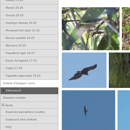
-
Reietó 25-26
-
Reietó 25-26
-
Graula 23-25
-
Aratinga mitrada 23-25
-
Rossinyol del Japó 21-25
-
Brocat variable 24-25
-
Monarca 23-25
-
Papallona tigre 23-27
-
Escac ferruginós 17-25
-
Coipú 17-25
-
Cigalella argentada 15-22
-
Galeria d'imatges i sons
Informació
-
Darreres notícies
Ajuda
-
Espècies parcialment ocultes
-
Explicació dels símbols
-
FAQ