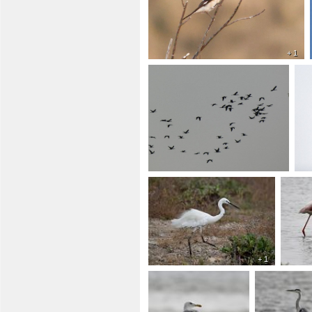
+ 1
+ 1