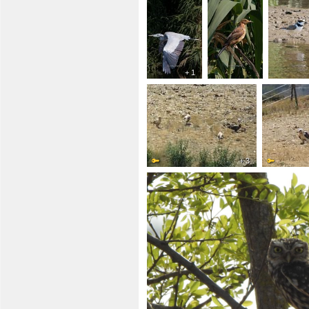
+ 1
+ 3