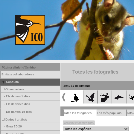
Pàgina d'inici d'Ornitho
Totes les fotografies
Entitats col·laboradores
Consulta
304931 documents
Observacions
-
Els darrers 2 dies
-
Els darrers 5 dies
-
Els darrers 15 dies
Totes les fotografies
Les més populars
Tots 
Dades i anàlisis
-
Grua 25-26