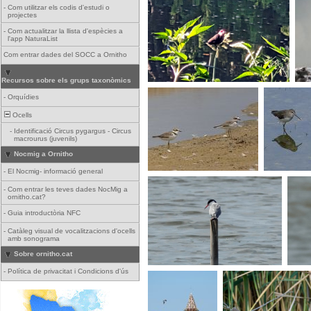
-
Com utilitzar els codis d'estudi o
projectes
-
Com actualitzar la llista d'espècies a
l'app NaturaList
Com entrar dades del SOCC a Ornitho
Recursos sobre els grups taxonòmics
-
Orquídies
Ocells
-
Identificació Circus pygargus - Circus
macrourus (juvenils)
Nocmig a Ornitho
-
El Nocmig- informació general
-
Com entrar les teves dades NocMig a
ornitho.cat?
-
Guia introductòria NFC
-
Catàleg visual de vocalitzacions d'ocells
amb sonograma
Sobre ornitho.cat
-
Política de privacitat i Condicions d'ús