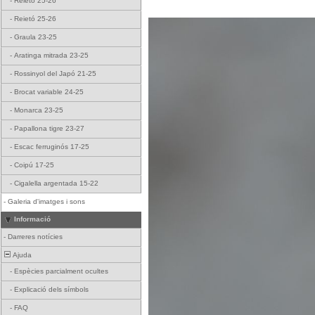
-
Reietó 25-26
-
Reietó 25-26
-
Graula 23-25
-
Aratinga mitrada 23-25
-
Rossinyol del Japó 21-25
-
Brocat variable 24-25
-
Monarca 23-25
-
Papallona tigre 23-27
-
Escac ferruginós 17-25
-
Coipú 17-25
-
Cigalella argentada 15-22
-
Galeria d'imatges i sons
Informació
-
Darreres notícies
Ajuda
-
Espècies parcialment ocultes
-
Explicació dels símbols
-
FAQ