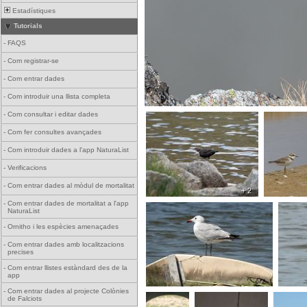
Estadístiques
Tutorials
-
FAQS
-
Com registrar-se
-
Com entrar dades
-
Com introduir una llista completa
-
Com consultar i editar dades
-
Com fer consultes avançades
-
Com introduir dades a l'app NaturaList
-
Verificacions
-
Com entrar dades al mòdul de mortalitat
+ 2
-
Com entrar dades de mortalitat a l'app
NaturaList
-
Ornitho i les espècies amenaçades
-
Com entrar dades amb localitzacions
precises
-
Com entrar llistes estàndard des de la
app
-
Com entrar dades al projecte Colònies
de Falciots