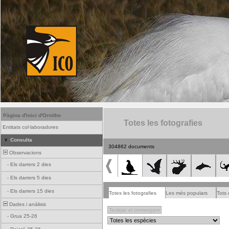
Pàgina d'inici d'Ornitho
Totes les fotografies
Entitats col·laboradores
Consulta
304862 documents
Observacions
-
Els darrers 2 dies
-
Els darrers 5 dies
-
Els darrers 15 dies
Totes les fotografies
Les més populars
Tots 
Dades i anàlisis
-
Grua 25-26