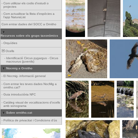
-
Com utilitzar els codis d'estudi o
projectes
-
Com actualitzar la llista d'espècies a
l'app NaturaList
Com entrar dades del SOCC a Ornitho
Recursos sobre els grups taxonòmics
-
Orquídies
Ocells
-
Identificació Circus pygargus - Circus
macrourus (juvenils)
Nocmig a Ornitho
-
El Nocmig- informació general
-
Com entrar les teves dades NocMig a
ornitho.cat?
-
Guia introductòria NFC
-
Catàleg visual de vocalitzacions d'ocells
amb sonograma
Sobre ornitho.cat
-
Política de privacitat i Condicions d'ús