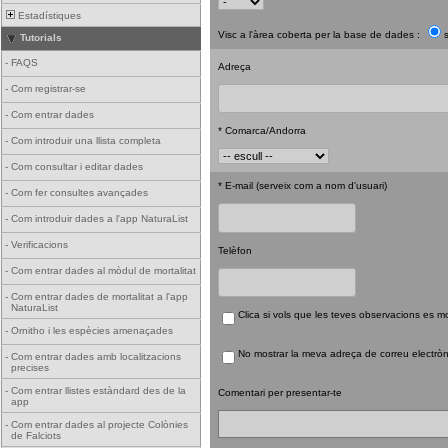
Estadístiques
Visc a l'àrea coberta per la base de dades :
s
Tutorials
-
FAQS
Adreça
-
Com registrar-se
-
Com entrar dades
* Comarca/Andorra
-
Com introduir una llista completa
-
Com consultar i editar dades
* E-mail (serveix com a nom d'usuari)
-
Com fer consultes avançades
-
Com introduir dades a l'app NaturaList
-
Verificacions
Telèfon
-
Com entrar dades al mòdul de mortalitat
-
Com entrar dades de mortalitat a l'app
NaturaList
Clica si vols que les teves observacions es 
-
Ornitho i les espècies amenaçades
No mostrar la meva adreça de correu electrònic
-
Com entrar dades amb localitzacions
precises
-
Com entrar llistes estàndard des de la
Comentari per presentar-te
app
-
Com entrar dades al projecte Colònies
de Falciots