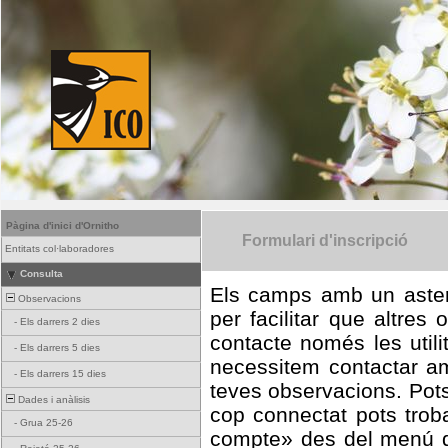
Pàgina d'inici d'Ornitho
Formulari d'inscripció
Entitats col·laboradores
Consulta
Els camps amb un asteris
Observacions
per facilitar que altres
-
Els darrers 2 dies
contacte només les utili
-
Els darrers 5 dies
necessitem contactar am
-
Els darrers 15 dies
teves observacions. Pot
Dades i anàlisis
cop connectat pots trob
-
Grua 25-26
compte» des del menú del