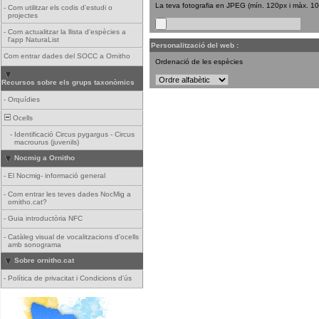
La teva fotografia en JPEG (mín. 120px i màx. 1
-
Com utilitzar els codis d'estudi o
projectes
-
Com actualitzar la llista d'espècies a
l'app NaturaList
Personalització del web :
Com entrar dades del SOCC a Ornitho
Ordenació de les espècies
Recursos sobre els grups taxonòmics
-
Orquídies
Ocells
-
Identificació Circus pygargus - Circus
macrourus (juvenils)
Nocmig a Ornitho
-
El Nocmig- informació general
-
Com entrar les teves dades NocMig a
ornitho.cat?
-
Guia introductòria NFC
-
Catàleg visual de vocalitzacions d'ocells
amb sonograma
Sobre ornitho.cat
-
Política de privacitat i Condicions d'ús