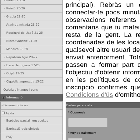
-
Reietó 25-26
principal). Rebràs un
-
Reietó 25-26
connectar-te pocs minut
-
Graula 23-25
observacions referent
-
Aratinga mitrada 23-25
comentaris que tu matei
-
Rossinyol del Japó 21-25
resta de la gent. La r
coordenades de les local
-
Brocat variable 24-25
qualsevol altre usuari d
-
Monarca 23-25
enviat anteriorment. Tot
-
Papallona tigre 23-27
passen a formar part 
-
Escac ferruginós 17-25
l’objectiu d’obtenir info
-
Coipú 17-25
en les polítiques de co
-
Cigalella argentada 15-22
inscripció confirmes qu
-
Galeria d'imatges i sons
Condicions d'ús
d'ornitho
Informació
-
Darreres notícies
Dades personals :
* Cognom/s
Ajuda
-
Espècies parcialment ocultes
-
Explicació dels símbols
* Any de naixement
-
FAQ