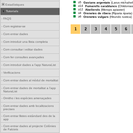
≥5
Gavians argentats
(Larus michahell
Estadístiques
≥14
Fumarells carablancs
(Chlidonias
≥12
Abellerols
(Merops apiaster)
Tutorials
≥4
Orenetes de ribera
(Riparia riparia)
≥6
Orenetes vulgars
(Hirundo rustica)
-
FAQS
-
Com registrar-se
1
2
3
4
5
6
-
Com entrar dades
-
Com introduir una llista completa
-
Com consultar i editar dades
-
Com fer consultes avançades
-
Com introduir dades a l'app NaturaList
-
Verificacions
-
Com entrar dades al mòdul de mortalitat
-
Com entrar dades de mortalitat a l'app
NaturaList
-
Ornitho i les espècies amenaçades
-
Com entrar dades amb localitzacions
precises
-
Com entrar llistes estàndard des de la
app
-
Com entrar dades al projecte Colònies
de Falciots