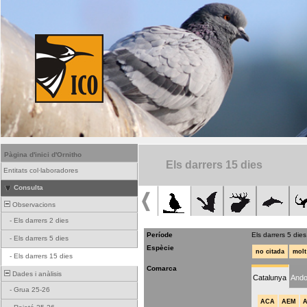
Pàgina d'inici d'Ornitho
Els darrers 15 dies
Entitats col·laboradores
Consulta
Observacions
-
Els darrers 2 dies
Període
Els darrers 5 dies
-
Els darrers 5 dies
Espècie
no citada
molt
-
Els darrers 15 dies
Comarca
Dades i anàlisis
Catalunya
Ando
-
Grua 25-26
ACA
AEM