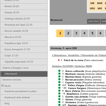
-
Reietó 25-26
GIR
MAR
-
Reietó 25-26
URG
VAR
-
Graula 23-25
-
Aratinga mitrada 23-25
Restricció
amb fotos
amb
-
Rossinyol del Japó 21-25
-
Brocat variable 24-25
1
2
3
4
5
6
-
Monarca 23-25
-
Papallona tigre 23-27
diumenge, 9. agost 2026
-
Escac ferruginós 17-25
L'Almadrava, Vandellòs i l'Hospitalet de l'Infant 
-
Coipú 17-25
1
Falcó de la reina
(Falco eleonorae)
-
Cigalella argentada 15-22
Deltebre [313/508] / Deltebre (BEB)
-
Galeria d'imatges i sons
2
Ànecs collverds
(Anas platyrhyncho
3
Informació
Martinets rossos
(Ardeola ralloides)
1
Martinet blanc
(Egretta garzetta)
1
Bernat pescaire
(Ardea cinerea)
-
Darreres notícies
×
Capons reials
(Plegadis falcinellus)
≥12
Polles d'aigua
(Gallinula chloropu
Ajuda
~40
Cames llargues
(Himantopus him
8
Becs d'alena
(Recurvirostra avosetta
-
Espècies parcialment ocultes
~8
Batallaires
(Calidris pugnax)
1
Gamba roja pintada
(Tringa erythro
-
Explicació dels símbols
1
Valona
(Tringa glareola)
2
Xivitones
(Actitis hypoleucos)
-
FAQ
≥25
Gavines vulgars
(Chroicocephalus