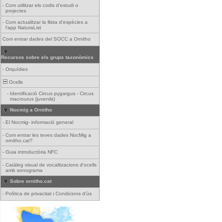
-
Com utilitzar els codis d'estudi o
projectes
-
Com actualitzar la llista d'espècies a
l'app NaturaList
Com entrar dades del SOCC a Ornitho
Recursos sobre els grups taxonòmics
-
Orquídies
Ocells
-
Identificació Circus pygargus - Circus
macrourus (juvenils)
Nocmig a Ornitho
-
El Nocmig- informació general
-
Com entrar les teves dades NocMig a
ornitho.cat?
-
Guia introductòria NFC
-
Catàleg visual de vocalitzacions d'ocells
amb sonograma
Sobre ornitho.cat
-
Política de privacitat i Condicions d'ús