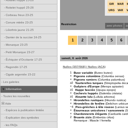
-
Roitelet huppé 25-26
GIR
MAR
-
Roitelet huppé 25-26
URG
VAR
-
Corbeau freux 23-25
-
Conure mitrée 23-25
Restriction
avec photos
a
-
Léiothrix jaune 21-25
-
Damier de la succise 24-25
1
2
3
4
5
6
-
Monarque 23-25
-
Petit Monarque 23-27
samedi, 8. août 2026
-
Échiquier d'Occitanie 17-25
Nulles [357/568] / Nulles (ACA)
-
Ragondin 17-25
1
Buse variable
(Buteo buteo)
-
Cigale argentée 15-22
×
Pigeons colombins
(Columba oenas)
×
Pigeons ramiers
(Columba palumbus)
-
Les galeries
≥2
Tourterelles turques
(Streptopelia dec
×
Guêpiers d'Europe
(Merops apiaster)
Information
≥1
Huppe fasciée
(Upupa epops)
×
Cochevis huppés
(Galerida cristata)
-
Toutes les nouvelles
≥1
Alouette lulu
(Lullula arborea)
×
Hirondelles rustiques
(Hirundo rustica)
×
Hirondelles de fenêtre
(Delichon urbicu
Aide
~4
Pies-grièches à tête rousse
(Lanius s
×
-
Espèces à publication limitée
Étourneaux unicolores / sansonnets
(S
×
Chardonnerets élégants
(Carduelis card
2
Bruants zizis
(Emberiza cirlus)
-
Explication des symboles
Remarque :
Mascle I femella
-
les FAQs