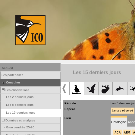
Accueil
Les 15 derniers jours
Les partenaires
Consulter
Les observations
-
Les 2 derniers jours
Période
Les 5 derniers jo
-
Les 5 derniers jours
Espèce
jamais observé
-
Les 15 derniers jours
Lieu
Données et analyses
Catalogne
Ando
-
Grue cendrée 25-26
ACA
AEM