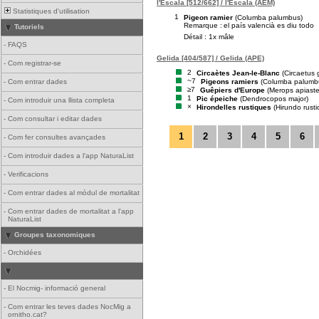
l'Escala [512/662] / l'Escala (AEM)
Statistiques d'utilisation
1
Pigeon ramier
(Columba palumbus)
Remarque :
el país valencià es diu todo
Tutoriels
Détail : 1x mâle
-
FAQS
Gelida [404/587] / Gelida (APE)
-
Com registrar-se
2
Circaètes Jean-le-Blanc
(Circaetus g
~7
Pigeons ramiers
(Columba palumb
-
Com entrar dades
≥7
Guêpiers d'Europe
(Merops apiaste
1
Pic épeiche
(Dendrocopos major)
-
Com introduir una llista completa
×
Hirondelles rustiques
(Hirundo rusti
-
Com consultar i editar dades
1
2
3
4
5
6
-
Com fer consultes avançades
-
Com introduir dades a l'app NaturaList
-
Verificacions
-
Com entrar dades al mòdul de mortalitat
-
Com entrar dades de mortalitat a l'app
NaturaList
Groupes taxonomiques
-
Orchidées
-
El Nocmig- informació general
-
Com entrar les teves dades NocMig a
ornitho.cat?