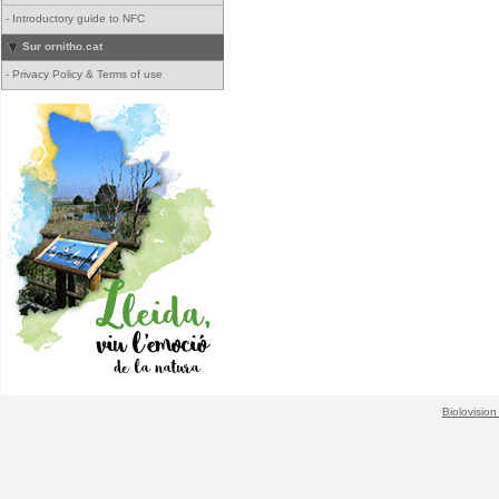
-
Introductory guide to NFC
Sur ornitho.cat
-
Privacy Policy & Terms of use
Biolovision