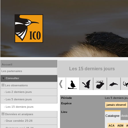
Accueil
Les 15 derniers jours
Les partenaires
Consulter
Les observations
-
Les 2 derniers jours
Période
Les 5 derniers jo
-
Les 5 derniers jours
Espèce
jamais observé
-
Les 15 derniers jours
Lieu
Données et analyses
Catalogne
Ando
-
Grue cendrée 25-26
ACA
AEM