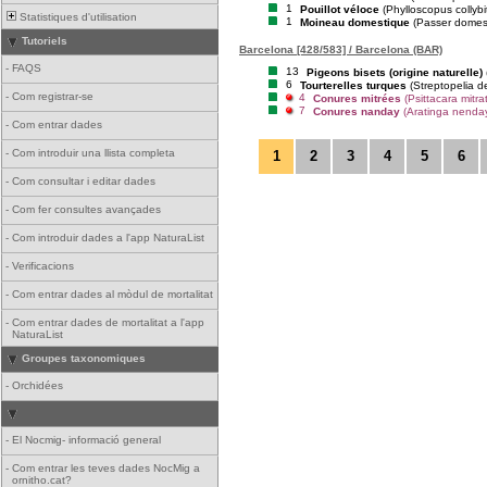
1
Pouillot véloce
(Phylloscopus collybi
Statistiques d'utilisation
1
Moineau domestique
(Passer domes
Tutoriels
Barcelona [428/583] / Barcelona (BAR)
-
FAQS
13
Pigeons bisets (origine naturelle)
6
Tourterelles turques
(Streptopelia d
-
Com registrar-se
4
Conures mitrées
(Psittacara mitra
7
Conures nanday
(Aratinga nenda
-
Com entrar dades
-
Com introduir una llista completa
1
2
3
4
5
6
-
Com consultar i editar dades
-
Com fer consultes avançades
-
Com introduir dades a l'app NaturaList
-
Verificacions
-
Com entrar dades al mòdul de mortalitat
-
Com entrar dades de mortalitat a l'app
NaturaList
Groupes taxonomiques
-
Orchidées
-
El Nocmig- informació general
-
Com entrar les teves dades NocMig a
ornitho.cat?