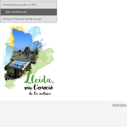
-
Introductory guide to NFC
Sur ornitho.cat
-
Privacy Policy & Terms of use
Biolovision