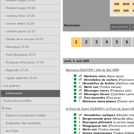
-
Roitelet huppé 25-26
GIR
MAR
-
Roitelet huppé 25-26
URG
VAR
-
Corbeau freux 23-25
-
Conure mitrée 23-25
Restriction
avec photos
a
-
Léiothrix jaune 21-25
-
Damier de la succise 24-25
1
2
3
4
5
6
-
Monarque 23-25
-
Petit Monarque 23-27
jeudi, 6. août 2026
-
Échiquier d'Occitanie 17-25
Barruera [324/709] / Vall de Boí (ARI)
-
Ragondin 17-25
≥5
Martinets noirs
(Apus apus)
-
Cigale argentée 15-22
≥5
Hirondelles de rochers
(Ptyonopro
×
Hirondelles de fenêtre
(Delichon ur
-
Les galeries
≥1
Merle noir
(Turdus merula)
≥5
Mésanges noires
(Periparus ater)
Information
≥3
Mésanges bleues
(Cyanistes caeru
≥3
Pies bavardes
(Pica pica)
-
Toutes les nouvelles
×
Moineaux domestiques
(Passer dom
Aide
el Pont de Suert [319/693] / el Pont de Suert (A
≥4
Hirondelles rustiques
(Hirundo rust
-
Espèces à publication limitée
1
Bergeronnette grise
(Motacilla alba)
1
Rossignol philomèle
(Luscinia meg
-
Explication des symboles
1
Rougequeue noir
(Phoenicurus ochr
1
Merle noir
(Turdus merula)
-
les FAQs
2
Grives musiciennes
(Turdus philom