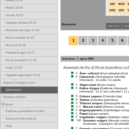
-
Reietó 25-26
GIR
MAR
-
Reietó 25-26
URG
VAR
-
Graula 23-25
-
Aratinga mitrada 23-25
Restricció
amb fotos
amb
-
Rossinyol del Japó 21-25
-
Brocat variable 24-25
1
2
3
4
5
6
-
Monarca 23-25
-
Papallona tigre 23-27
divendres, 7. agost 2026
-
Escac ferruginós 17-25
Aiguamolls del Pla, El Pla de Santa Maria / el
-
Coipú 17-25
1
Ànec collverd
(Anas platyrhynchos)
-
Cigalella argentada 15-22
4
Cabussets
(Tachybaptus ruficollis)
Informació : 2x polls / 2x adults
-
Galeria d'imatges i sons
1
Aligot comú
(Buteo buteo)
3
Polles d'aigua
(Gallinula chloropus)
Informació
Informació : 2x 1r any calendari / 1x 
5
Coloms roquers
(Columba livia)
-
Darreres notícies
9
Tudons
(Columba palumbus)
2
Tórtores turques
(Streptopelia deca
Ajuda
1
Mussol comú
(Athene noctua)
1
Enganyapastors
(Caprimulgus euro
-
Espècies parcialment ocultes
1
Puput
(Upupa epops)
2
Cogullades vulgars
(Galerida cristat
-
Explicació dels símbols
~30
Orenetes vulgars
(Hirundo rustica
Comentari :
s'aixequen del dormid
-
FAQ
1
Oreneta cua-rogenca
(Cecropis rufu