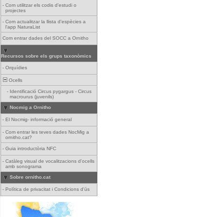
-
Com utilitzar els codis d'estudi o
projectes
-
Com actualitzar la llista d'espècies a
l'app NaturaList
Com entrar dades del SOCC a Ornitho
Recursos sobre els grups taxonòmics
-
Orquídies
Ocells
-
Identificació Circus pygargus - Circus
macrourus (juvenils)
Nocmig a Ornitho
-
El Nocmig- informació general
-
Com entrar les teves dades NocMig a
ornitho.cat?
-
Guia introductòria NFC
-
Catàleg visual de vocalitzacions d'ocells
amb sonograma
Sobre ornitho.cat
-
Política de privacitat i Condicions d'ús