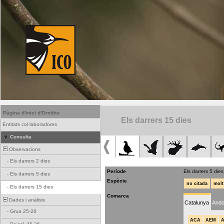
Pàgina d'inici d'Ornitho
Els darrers 15 dies
Entitats col·laboradores
Consulta
Observacions
-
Els darrers 2 dies
Període
Els darrers 5 dies
-
Els darrers 5 dies
Espècie
no citada
molt
-
Els darrers 15 dies
Comarca
Dades i anàlisis
Catalunya
Ando
-
Grua 25-26
ACA
AEM