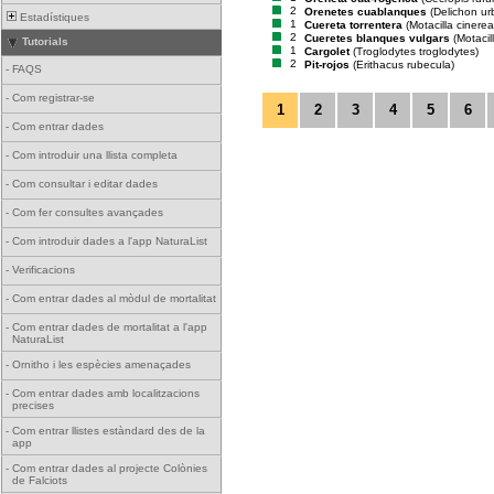
2
Orenetes cuablanques
(Delichon ur
Estadístiques
1
Cuereta torrentera
(Motacilla cinerea
2
Cueretes blanques vulgars
(Motacil
Tutorials
1
Cargolet
(Troglodytes troglodytes)
2
Pit-rojos
(Erithacus rubecula)
-
FAQS
-
Com registrar-se
1
2
3
4
5
6
-
Com entrar dades
-
Com introduir una llista completa
-
Com consultar i editar dades
-
Com fer consultes avançades
-
Com introduir dades a l'app NaturaList
-
Verificacions
-
Com entrar dades al mòdul de mortalitat
-
Com entrar dades de mortalitat a l'app
NaturaList
-
Ornitho i les espècies amenaçades
-
Com entrar dades amb localitzacions
precises
-
Com entrar llistes estàndard des de la
app
-
Com entrar dades al projecte Colònies
de Falciots