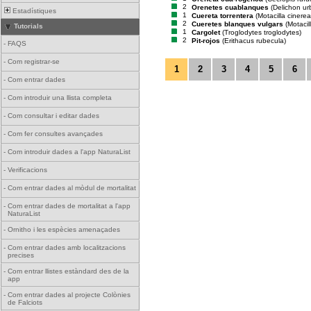
2
Orenetes cuablanques
(Delichon ur
Estadístiques
1
Cuereta torrentera
(Motacilla cinerea
2
Cueretes blanques vulgars
(Motacil
Tutorials
1
Cargolet
(Troglodytes troglodytes)
2
Pit-rojos
(Erithacus rubecula)
-
FAQS
-
Com registrar-se
1
2
3
4
5
6
-
Com entrar dades
-
Com introduir una llista completa
-
Com consultar i editar dades
-
Com fer consultes avançades
-
Com introduir dades a l'app NaturaList
-
Verificacions
-
Com entrar dades al mòdul de mortalitat
-
Com entrar dades de mortalitat a l'app
NaturaList
-
Ornitho i les espècies amenaçades
-
Com entrar dades amb localitzacions
precises
-
Com entrar llistes estàndard des de la
app
-
Com entrar dades al projecte Colònies
de Falciots