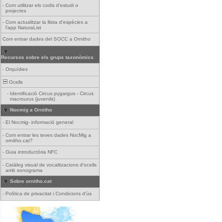
-
Com utilitzar els codis d'estudi o
projectes
-
Com actualitzar la llista d'espècies a
l'app NaturaList
Com entrar dades del SOCC a Ornitho
Recursos sobre els grups taxonòmics
-
Orquídies
Ocells
-
Identificació Circus pygargus - Circus
macrourus (juvenils)
Nocmig a Ornitho
-
El Nocmig- informació general
-
Com entrar les teves dades NocMig a
ornitho.cat?
-
Guia introductòria NFC
-
Catàleg visual de vocalitzacions d'ocells
amb sonograma
Sobre ornitho.cat
-
Política de privacitat i Condicions d'ús