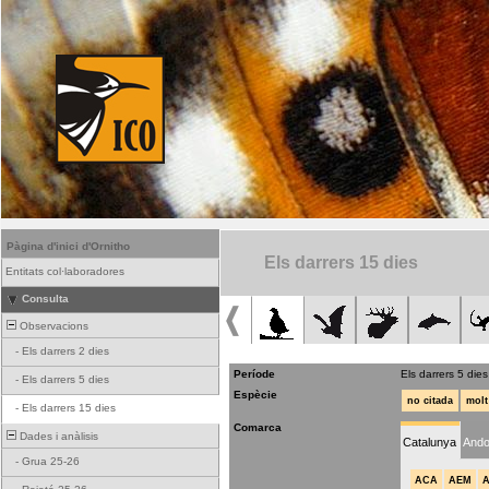
Pàgina d'inici d'Ornitho
Els darrers 15 dies
Entitats col·laboradores
Consulta
Observacions
-
Els darrers 2 dies
Període
Els darrers 5 dies
-
Els darrers 5 dies
Espècie
no citada
molt
-
Els darrers 15 dies
Comarca
Dades i anàlisis
Catalunya
Ando
-
Grua 25-26
ACA
AEM