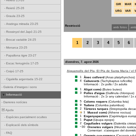
-
Reietó 25-26
GIR
MAR
-
Reietó 25-26
URG
VAR
-
Graula 23-25
-
Aratinga mitrada 23-25
Restricció
amb fotos
amb
-
Rossinyol del Japó 21-25
-
Brocat variable 24-25
1
2
3
4
5
6
-
Monarca 23-25
-
Papallona tigre 23-27
divendres, 7. agost 2026
-
Escac ferruginós 17-25
Aiguamolls del Pla, El Pla de Santa Maria / el
-
Coipú 17-25
1
Ànec collverd
(Anas platyrhynchos)
-
Cigalella argentada 15-22
4
Cabussets
(Tachybaptus ruficollis)
Informació : 2x polls / 2x adults
-
Galeria d'imatges i sons
1
Aligot comú
(Buteo buteo)
3
Polles d'aigua
(Gallinula chloropus)
Informació
Informació : 2x 1r any calendari / 1x 
5
Coloms roquers
(Columba livia)
-
Darreres notícies
9
Tudons
(Columba palumbus)
2
Tórtores turques
(Streptopelia deca
Ajuda
1
Mussol comú
(Athene noctua)
1
Enganyapastors
(Caprimulgus euro
-
Espècies parcialment ocultes
1
Puput
(Upupa epops)
2
Cogullades vulgars
(Galerida cristat
-
Explicació dels símbols
~30
Orenetes vulgars
(Hirundo rustica
Comentari :
s'aixequen del dormid
-
FAQ
1
Oreneta cua-rogenca
(Cecropis rufu