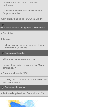
-
Com utilitzar els codis d'estudi o
projectes
-
Com actualitzar la llista d'espècies a
l'app NaturaList
Com entrar dades del SOCC a Ornitho
Recursos sobre els grups taxonòmics
-
Orquídies
Ocells
-
Identificació Circus pygargus - Circus
macrourus (juvenils)
Nocmig a Ornitho
-
El Nocmig- informació general
-
Com entrar les teves dades NocMig a
ornitho.cat?
-
Guia introductòria NFC
-
Catàleg visual de vocalitzacions d'ocells
amb sonograma
Sobre ornitho.cat
-
Política de privacitat i Condicions d'ús