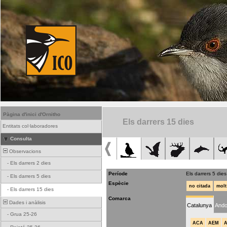
Pàgina d'inici d'Ornitho
Els darrers 15 dies
Entitats col·laboradores
Consulta
Observacions
-
Els darrers 2 dies
Període
Els darrers 5 dies
-
Els darrers 5 dies
Espècie
no citada
molt
-
Els darrers 15 dies
Comarca
Dades i anàlisis
Catalunya
Ando
-
Grua 25-26
ACA
AEM