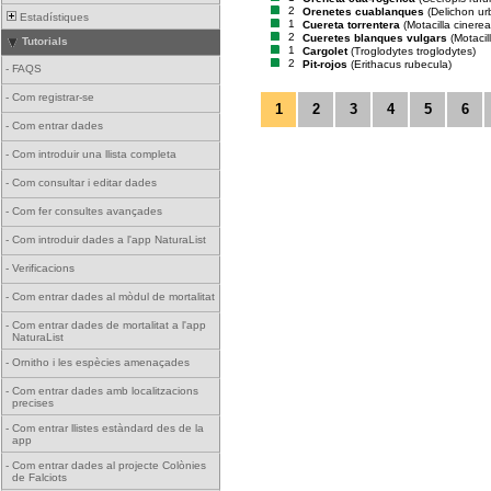
2
Orenetes cuablanques
(Delichon ur
Estadístiques
1
Cuereta torrentera
(Motacilla cinerea
2
Cueretes blanques vulgars
(Motacil
Tutorials
1
Cargolet
(Troglodytes troglodytes)
2
Pit-rojos
(Erithacus rubecula)
-
FAQS
-
Com registrar-se
1
2
3
4
5
6
-
Com entrar dades
-
Com introduir una llista completa
-
Com consultar i editar dades
-
Com fer consultes avançades
-
Com introduir dades a l'app NaturaList
-
Verificacions
-
Com entrar dades al mòdul de mortalitat
-
Com entrar dades de mortalitat a l'app
NaturaList
-
Ornitho i les espècies amenaçades
-
Com entrar dades amb localitzacions
precises
-
Com entrar llistes estàndard des de la
app
-
Com entrar dades al projecte Colònies
de Falciots