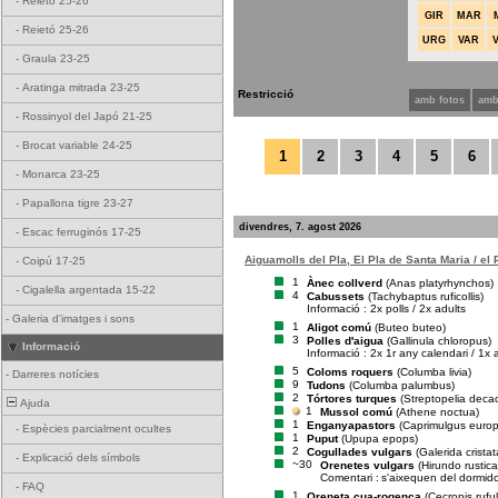
-
Reietó 25-26
GIR
MAR
-
Reietó 25-26
URG
VAR
-
Graula 23-25
-
Aratinga mitrada 23-25
Restricció
amb fotos
amb
-
Rossinyol del Japó 21-25
-
Brocat variable 24-25
1
2
3
4
5
6
-
Monarca 23-25
-
Papallona tigre 23-27
divendres, 7. agost 2026
-
Escac ferruginós 17-25
Aiguamolls del Pla, El Pla de Santa Maria / el
-
Coipú 17-25
1
Ànec collverd
(Anas platyrhynchos)
-
Cigalella argentada 15-22
4
Cabussets
(Tachybaptus ruficollis)
Informació : 2x polls / 2x adults
-
Galeria d'imatges i sons
1
Aligot comú
(Buteo buteo)
3
Polles d'aigua
(Gallinula chloropus)
Informació
Informació : 2x 1r any calendari / 1x 
5
Coloms roquers
(Columba livia)
-
Darreres notícies
9
Tudons
(Columba palumbus)
2
Tórtores turques
(Streptopelia deca
Ajuda
1
Mussol comú
(Athene noctua)
1
Enganyapastors
(Caprimulgus euro
-
Espècies parcialment ocultes
1
Puput
(Upupa epops)
2
Cogullades vulgars
(Galerida cristat
-
Explicació dels símbols
~30
Orenetes vulgars
(Hirundo rustica
Comentari :
s'aixequen del dormid
-
FAQ
1
Oreneta cua-rogenca
(Cecropis rufu