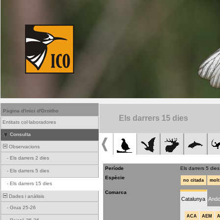
Pàgina d'inici d'Ornitho
Els darrers 15 dies
Entitats col·laboradores
Consulta
Observacions
-
Els darrers 2 dies
Període
Els darrers 5 dies
-
Els darrers 5 dies
Espècie
no citada
molt
-
Els darrers 15 dies
Comarca
Dades i anàlisis
Catalunya
Ando
-
Grua 25-26
ACA
AEM