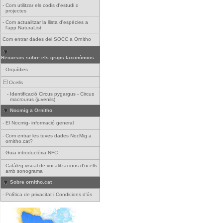
-
Com utilitzar els codis d'estudi o
projectes
-
Com actualitzar la llista d'espècies a
l'app NaturaList
Com entrar dades del SOCC a Ornitho
Recursos sobre els grups taxonòmics
-
Orquídies
Ocells
-
Identificació Circus pygargus - Circus
macrourus (juvenils)
Nocmig a Ornitho
-
El Nocmig- informació general
-
Com entrar les teves dades NocMig a
ornitho.cat?
-
Guia introductòria NFC
-
Catàleg visual de vocalitzacions d'ocells
amb sonograma
Sobre ornitho.cat
-
Política de privacitat i Condicions d'ús