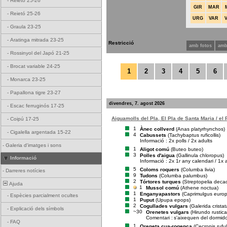
-
Reietó 25-26
GIR
MAR
-
Reietó 25-26
URG
VAR
-
Graula 23-25
-
Aratinga mitrada 23-25
Restricció
amb fotos
amb
-
Rossinyol del Japó 21-25
-
Brocat variable 24-25
1
2
3
4
5
6
-
Monarca 23-25
-
Papallona tigre 23-27
divendres, 7. agost 2026
-
Escac ferruginós 17-25
Aiguamolls del Pla, El Pla de Santa Maria / el
-
Coipú 17-25
1
Ànec collverd
(Anas platyrhynchos)
-
Cigalella argentada 15-22
4
Cabussets
(Tachybaptus ruficollis)
Informació : 2x polls / 2x adults
-
Galeria d'imatges i sons
1
Aligot comú
(Buteo buteo)
3
Polles d'aigua
(Gallinula chloropus)
Informació
Informació : 2x 1r any calendari / 1x 
5
Coloms roquers
(Columba livia)
-
Darreres notícies
9
Tudons
(Columba palumbus)
2
Tórtores turques
(Streptopelia deca
Ajuda
1
Mussol comú
(Athene noctua)
1
Enganyapastors
(Caprimulgus euro
-
Espècies parcialment ocultes
1
Puput
(Upupa epops)
2
Cogullades vulgars
(Galerida cristat
-
Explicació dels símbols
~30
Orenetes vulgars
(Hirundo rustica
Comentari :
s'aixequen del dormid
-
FAQ
1
Oreneta cua-rogenca
(Cecropis rufu