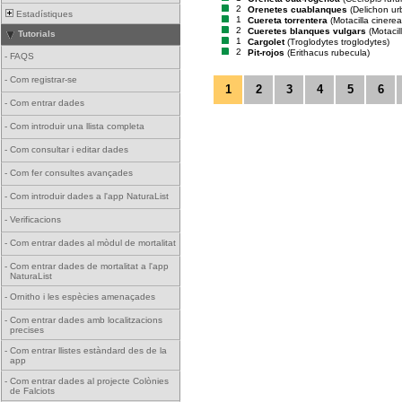
2
Orenetes cuablanques
(Delichon ur
Estadístiques
1
Cuereta torrentera
(Motacilla cinerea
2
Cueretes blanques vulgars
(Motacil
Tutorials
1
Cargolet
(Troglodytes troglodytes)
2
Pit-rojos
(Erithacus rubecula)
-
FAQS
-
Com registrar-se
1
2
3
4
5
6
-
Com entrar dades
-
Com introduir una llista completa
-
Com consultar i editar dades
-
Com fer consultes avançades
-
Com introduir dades a l'app NaturaList
-
Verificacions
-
Com entrar dades al mòdul de mortalitat
-
Com entrar dades de mortalitat a l'app
NaturaList
-
Ornitho i les espècies amenaçades
-
Com entrar dades amb localitzacions
precises
-
Com entrar llistes estàndard des de la
app
-
Com entrar dades al projecte Colònies
de Falciots