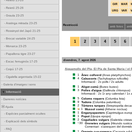
-
Reietó 25-26
GIR
MAR
-
Reietó 25-26
URG
VAR
-
Graula 23-25
-
Aratinga mitrada 23-25
Restricció
amb fotos
amb
-
Rossinyol del Japó 21-25
-
Brocat variable 24-25
1
2
3
4
5
6
-
Monarca 23-25
-
Papallona tigre 23-27
divendres, 7. agost 2026
-
Escac ferruginós 17-25
Aiguamolls del Pla, El Pla de Santa Maria / el
-
Coipú 17-25
1
Ànec collverd
(Anas platyrhynchos)
-
Cigalella argentada 15-22
4
Cabussets
(Tachybaptus ruficollis)
Informació : 2x polls / 2x adults
-
Galeria d'imatges i sons
1
Aligot comú
(Buteo buteo)
3
Polles d'aigua
(Gallinula chloropus)
Informació
Informació : 2x 1r any calendari / 1x 
5
Coloms roquers
(Columba livia)
-
Darreres notícies
9
Tudons
(Columba palumbus)
2
Tórtores turques
(Streptopelia deca
Ajuda
1
Mussol comú
(Athene noctua)
1
Enganyapastors
(Caprimulgus euro
-
Espècies parcialment ocultes
1
Puput
(Upupa epops)
2
Cogullades vulgars
(Galerida cristat
-
Explicació dels símbols
~30
Orenetes vulgars
(Hirundo rustica
Comentari :
s'aixequen del dormid
-
FAQ
1
Oreneta cua-rogenca
(Cecropis rufu