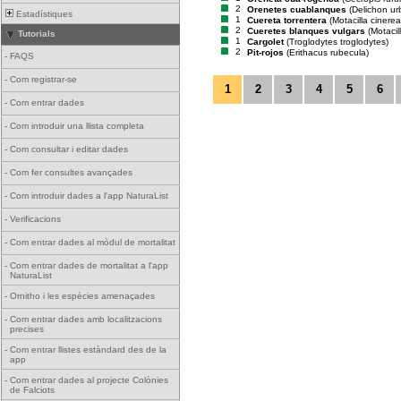
2
Orenetes cuablanques
(Delichon ur
Estadístiques
1
Cuereta torrentera
(Motacilla cinerea
2
Cueretes blanques vulgars
(Motacil
Tutorials
1
Cargolet
(Troglodytes troglodytes)
2
Pit-rojos
(Erithacus rubecula)
-
FAQS
-
Com registrar-se
1
2
3
4
5
6
-
Com entrar dades
-
Com introduir una llista completa
-
Com consultar i editar dades
-
Com fer consultes avançades
-
Com introduir dades a l'app NaturaList
-
Verificacions
-
Com entrar dades al mòdul de mortalitat
-
Com entrar dades de mortalitat a l'app
NaturaList
-
Ornitho i les espècies amenaçades
-
Com entrar dades amb localitzacions
precises
-
Com entrar llistes estàndard des de la
app
-
Com entrar dades al projecte Colònies
de Falciots