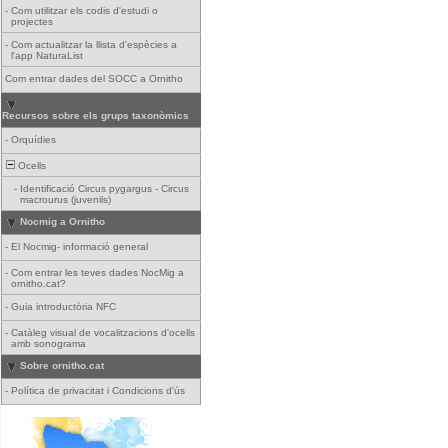
-
Com utilitzar els codis d'estudi o
projectes
-
Com actualitzar la llista d'espècies a
l'app NaturaList
Com entrar dades del SOCC a Ornitho
Recursos sobre els grups taxonòmics
-
Orquídies
Ocells
-
Identificació Circus pygargus - Circus
macrourus (juvenils)
Nocmig a Ornitho
-
El Nocmig- informació general
-
Com entrar les teves dades NocMig a
ornitho.cat?
-
Guia introductòria NFC
-
Catàleg visual de vocalitzacions d'ocells
amb sonograma
Sobre ornitho.cat
-
Política de privacitat i Condicions d'ús