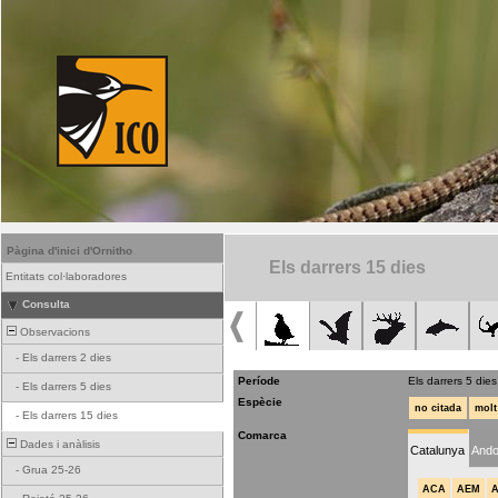
Pàgina d'inici d'Ornitho
Els darrers 15 dies
Entitats col·laboradores
Consulta
Observacions
-
Els darrers 2 dies
Període
Els darrers 5 dies
-
Els darrers 5 dies
Espècie
no citada
molt
-
Els darrers 15 dies
Comarca
Dades i anàlisis
Catalunya
Ando
-
Grua 25-26
ACA
AEM