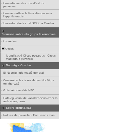
-
Com utilitzar els codis d'estudi o
projectes
-
Com actualitzar la llista d'espècies a
l'app NaturaList
Com entrar dades del SOCC a Ornitho
Recursos sobre els grups taxonòmics
-
Orquídies
Ocells
-
Identificació Circus pygargus - Circus
macrourus (juvenils)
Nocmig a Ornitho
-
El Nocmig- informació general
-
Com entrar les teves dades NocMig a
ornitho.cat?
-
Guia introductòria NFC
-
Catàleg visual de vocalitzacions d'ocells
amb sonograma
Sobre ornitho.cat
-
Política de privacitat i Condicions d'ús