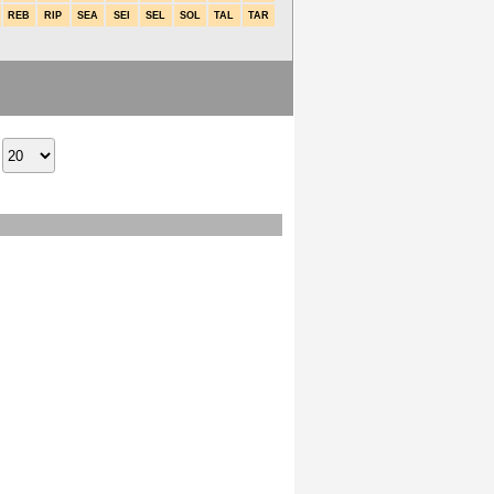
REB
RIP
SEA
SEI
SEL
SOL
TAL
TAR