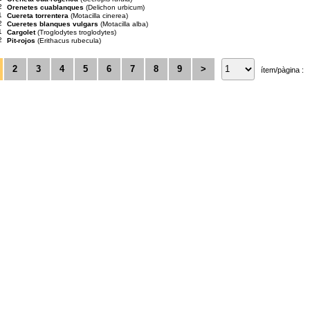
2
Orenetes cuablanques
(Delichon urbicum)
1
Cuereta torrentera
(Motacilla cinerea)
2
Cueretes blanques vulgars
(Motacilla alba)
1
Cargolet
(Troglodytes troglodytes)
2
Pit-rojos
(Erithacus rubecula)
2
3
4
5
6
7
8
9
>
ítem/pàgina :