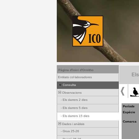
Pàgina d'inici d'Ornitho
Els
Entitats col·laboradores
Consulta
Observacions
-
Els darrers 2 dies
Període
-
Els darrers 5 dies
Espècie
-
Els darrers 15 dies
Comarca
Dades i anàlisis
-
Grua 25-26