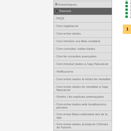
Estadístiques
Tutorials
-
FAQS
-
Com registrar-se
1
-
Com entrar dades
-
Com introduir una llista completa
-
Com consultar i editar dades
-
Com fer consultes avançades
-
Com introduir dades a l'app NaturaList
-
Verificacions
-
Com entrar dades al mòdul de mortalitat
-
Com entrar dades de mortalitat a l'app
NaturaList
-
Ornitho i les espècies amenaçades
-
Com entrar dades amb localitzacions
precises
-
Com entrar llistes estàndard des de la
app
-
Com entrar dades al projecte Colònies
de Falciots