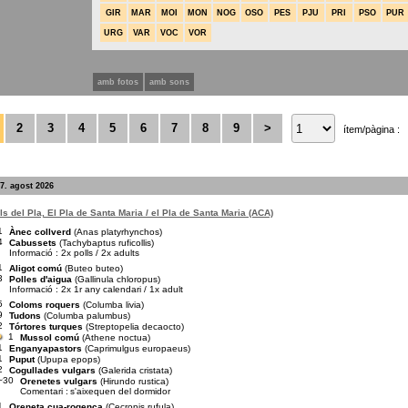
GIR
MAR
MOI
MON
NOG
OSO
PES
PJU
PRI
PSO
PUR
URG
VAR
VOC
VOR
amb fotos
amb sons
2
3
4
5
6
7
8
9
>
ítem/pàgina :
7. agost 2026
s del Pla, El Pla de Santa Maria / el Pla de Santa Maria (ACA)
1
Ànec collverd
(Anas platyrhynchos)
4
Cabussets
(Tachybaptus ruficollis)
Informació : 2x polls / 2x adults
1
Aligot comú
(Buteo buteo)
3
Polles d'aigua
(Gallinula chloropus)
Informació : 2x 1r any calendari / 1x adult
5
Coloms roquers
(Columba livia)
9
Tudons
(Columba palumbus)
2
Tórtores turques
(Streptopelia decaocto)
1
Mussol comú
(Athene noctua)
1
Enganyapastors
(Caprimulgus europaeus)
1
Puput
(Upupa epops)
2
Cogullades vulgars
(Galerida cristata)
~30
Orenetes vulgars
(Hirundo rustica)
Comentari :
s'aixequen del dormidor
1
Oreneta cua-rogenca
(Cecropis rufula)