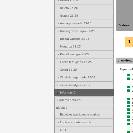
-
Reietó 25-26
-
Reietó 25-26
-
Graula 23-25
-
Aratinga mitrada 23-25
Restricció
-
Rossinyol del Japó 21-25
-
Brocat variable 24-25
1
-
Monarca 23-25
-
Papallona tigre 23-27
divendres, 
-
Escac ferruginós 17-25
Aiguamoll
-
Coipú 17-25
-
Cigalella argentada 15-22
-
Galeria d'imatges i sons
Informació
-
Darreres notícies
Ajuda
-
Espècies parcialment ocultes
-
Explicació dels símbols
-
FAQ