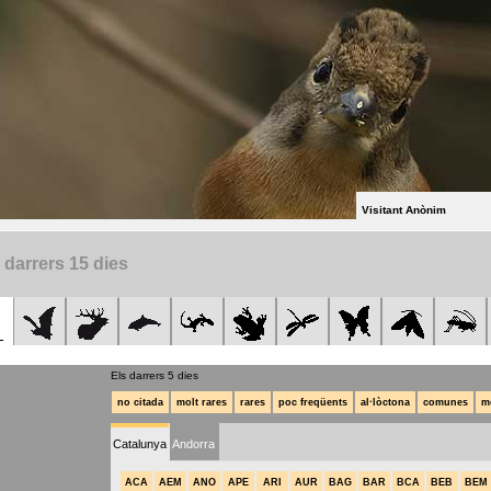
Visitant Anònim
 darrers 15 dies
Els darrers 5 dies
no citada
molt rares
rares
poc freqüents
al·lòctona
comunes
m
Catalunya
Andorra
ACA
AEM
ANO
APE
ARI
AUR
BAG
BAR
BCA
BEB
BEM