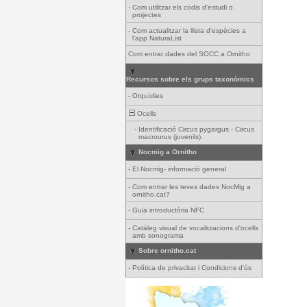
-
Com utilitzar els codis d'estudi o
projectes
-
Com actualitzar la llista d'espècies a
l'app NaturaList
Com entrar dades del SOCC a Ornitho
Recursos sobre els grups taxonòmics
-
Orquídies
Ocells
-
Identificació Circus pygargus - Circus
macrourus (juvenils)
Nocmig a Ornitho
-
El Nocmig- informació general
-
Com entrar les teves dades NocMig a
ornitho.cat?
-
Guia introductòria NFC
-
Catàleg visual de vocalitzacions d'ocells
amb sonograma
Sobre ornitho.cat
-
Política de privacitat i Condicions d'ús