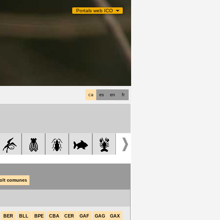
Portals web ICO
ca
es
en
fr
olt comunes
BER
BLL
BPE
CBA
CER
GAF
GAG
GAX