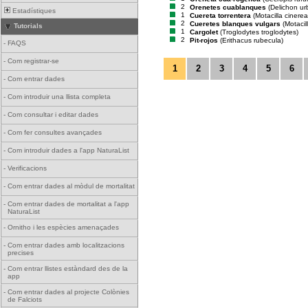
2
Orenetes cuablanques
(Delichon ur
Estadístiques
1
Cuereta torrentera
(Motacilla cinerea
2
Cueretes blanques vulgars
(Motacil
Tutorials
1
Cargolet
(Troglodytes troglodytes)
2
Pit-rojos
(Erithacus rubecula)
-
FAQS
-
Com registrar-se
1
2
3
4
5
6
-
Com entrar dades
-
Com introduir una llista completa
-
Com consultar i editar dades
-
Com fer consultes avançades
-
Com introduir dades a l'app NaturaList
-
Verificacions
-
Com entrar dades al mòdul de mortalitat
-
Com entrar dades de mortalitat a l'app
NaturaList
-
Ornitho i les espècies amenaçades
-
Com entrar dades amb localitzacions
precises
-
Com entrar llistes estàndard des de la
app
-
Com entrar dades al projecte Colònies
de Falciots