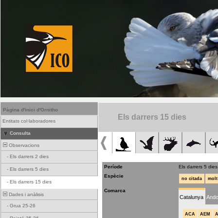
Pàgina d'inici d'Ornitho
Els darrers 15 dies
Entitats col·laboradores
Consulta
Observacions
-
Els darrers 2 dies
Període
Els darrers 5 dies
-
Els darrers 5 dies
Espècie
no citada
molt
-
Els darrers 15 dies
Comarca
Dades i anàlisis
Catalunya
Ando
-
Grua 25-26
ACA
AEM