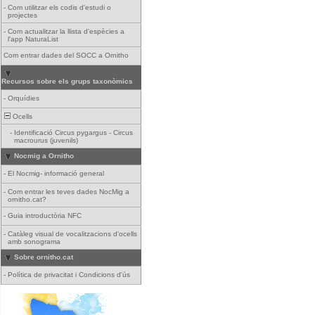
-
Com utilitzar els codis d'estudi o
projectes
-
Com actualitzar la llista d'espècies a
l'app NaturaList
Com entrar dades del SOCC a Ornitho
Recursos sobre els grups taxonòmics
-
Orquídies
Ocells
-
Identificació Circus pygargus - Circus
macrourus (juvenils)
Nocmig a Ornitho
-
El Nocmig- informació general
-
Com entrar les teves dades NocMig a
ornitho.cat?
-
Guia introductòria NFC
-
Catàleg visual de vocalitzacions d'ocells
amb sonograma
Sobre ornitho.cat
-
Política de privacitat i Condicions d'ús