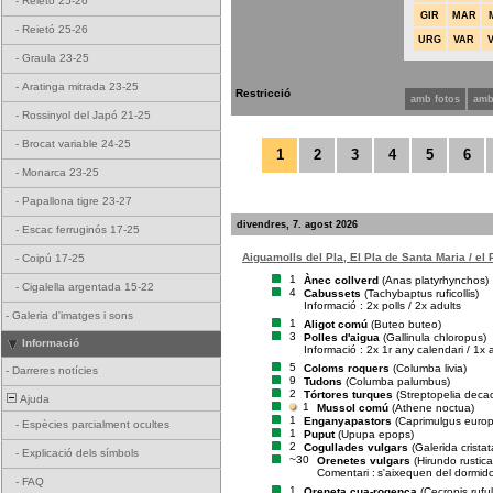
-
Reietó 25-26
GIR
MAR
-
Reietó 25-26
URG
VAR
-
Graula 23-25
-
Aratinga mitrada 23-25
Restricció
amb fotos
amb
-
Rossinyol del Japó 21-25
-
Brocat variable 24-25
1
2
3
4
5
6
-
Monarca 23-25
-
Papallona tigre 23-27
divendres, 7. agost 2026
-
Escac ferruginós 17-25
Aiguamolls del Pla, El Pla de Santa Maria / el
-
Coipú 17-25
1
Ànec collverd
(Anas platyrhynchos)
-
Cigalella argentada 15-22
4
Cabussets
(Tachybaptus ruficollis)
Informació : 2x polls / 2x adults
-
Galeria d'imatges i sons
1
Aligot comú
(Buteo buteo)
3
Polles d'aigua
(Gallinula chloropus)
Informació
Informació : 2x 1r any calendari / 1x 
5
Coloms roquers
(Columba livia)
-
Darreres notícies
9
Tudons
(Columba palumbus)
2
Tórtores turques
(Streptopelia deca
Ajuda
1
Mussol comú
(Athene noctua)
1
Enganyapastors
(Caprimulgus euro
-
Espècies parcialment ocultes
1
Puput
(Upupa epops)
2
Cogullades vulgars
(Galerida cristat
-
Explicació dels símbols
~30
Orenetes vulgars
(Hirundo rustica
Comentari :
s'aixequen del dormid
-
FAQ
1
Oreneta cua-rogenca
(Cecropis rufu