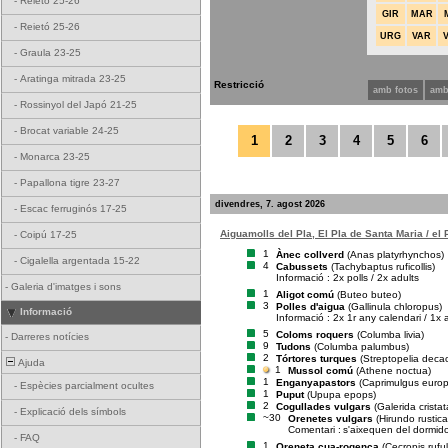
-
Reietó 25-26
GIR
MAR
-
Reietó 25-26
URG
VAR
-
Graula 23-25
-
Aratinga mitrada 23-25
Restricció
amb fotos
amb
-
Rossinyol del Japó 21-25
-
Brocat variable 24-25
1
2
3
4
5
6
-
Monarca 23-25
-
Papallona tigre 23-27
divendres, 7. agost 2026
-
Escac ferruginós 17-25
Aiguamolls del Pla, El Pla de Santa Maria / el
-
Coipú 17-25
1
Ànec collverd
(Anas platyrhynchos)
-
Cigalella argentada 15-22
4
Cabussets
(Tachybaptus ruficollis)
Informació : 2x polls / 2x adults
-
Galeria d'imatges i sons
1
Aligot comú
(Buteo buteo)
3
Polles d'aigua
(Gallinula chloropus)
Informació
Informació : 2x 1r any calendari / 1x 
5
Coloms roquers
(Columba livia)
-
Darreres notícies
9
Tudons
(Columba palumbus)
2
Tórtores turques
(Streptopelia deca
Ajuda
1
Mussol comú
(Athene noctua)
1
Enganyapastors
(Caprimulgus euro
-
Espècies parcialment ocultes
1
Puput
(Upupa epops)
2
Cogullades vulgars
(Galerida cristat
-
Explicació dels símbols
~30
Orenetes vulgars
(Hirundo rustica
Comentari :
s'aixequen del dormid
-
FAQ
1
Oreneta cua-rogenca
(Cecropis rufu