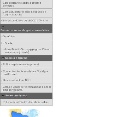
-
Com utilitzar els codis d'estudi o
projectes
-
Com actualitzar la llista d'espècies a
l'app NaturaList
Com entrar dades del SOCC a Ornitho
Recursos sobre els grups taxonòmics
-
Orquídies
Ocells
-
Identificació Circus pygargus - Circus
macrourus (juvenils)
Nocmig a Ornitho
-
El Nocmig- informació general
-
Com entrar les teves dades NocMig a
ornitho.cat?
-
Guia introductòria NFC
-
Catàleg visual de vocalitzacions d'ocells
amb sonograma
Sobre ornitho.cat
-
Política de privacitat i Condicions d'ús