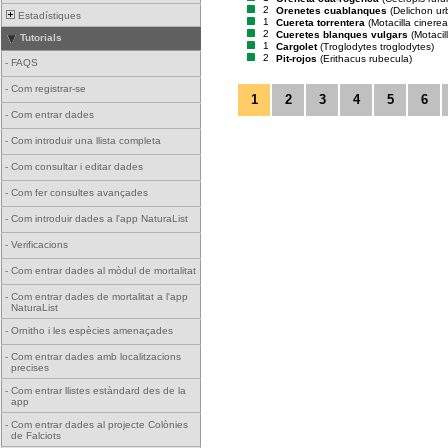
2
Orenetes cuablanques
(Delichon ur
Estadístiques
1
Cuereta torrentera
(Motacilla cinerea
2
Cueretes blanques vulgars
(Motacil
Tutorials
1
Cargolet
(Troglodytes troglodytes)
2
Pit-rojos
(Erithacus rubecula)
-
FAQS
-
Com registrar-se
1
2
3
4
5
6
-
Com entrar dades
-
Com introduir una llista completa
-
Com consultar i editar dades
-
Com fer consultes avançades
-
Com introduir dades a l'app NaturaList
-
Verificacions
-
Com entrar dades al mòdul de mortalitat
-
Com entrar dades de mortalitat a l'app
NaturaList
-
Ornitho i les espècies amenaçades
-
Com entrar dades amb localitzacions
precises
-
Com entrar llistes estàndard des de la
app
-
Com entrar dades al projecte Colònies
de Falciots