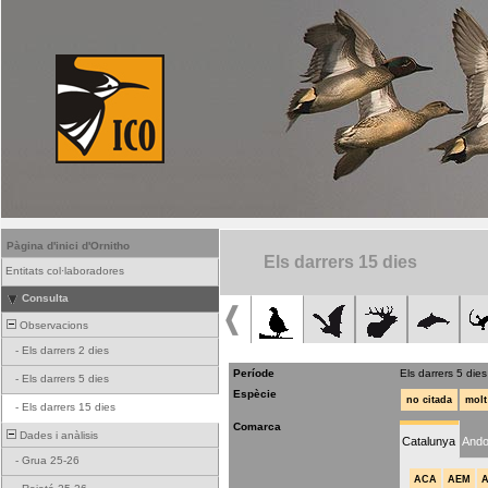
Pàgina d'inici d'Ornitho
Els darrers 15 dies
Entitats col·laboradores
Consulta
Observacions
-
Els darrers 2 dies
Període
Els darrers 5 dies
-
Els darrers 5 dies
Espècie
no citada
molt
-
Els darrers 15 dies
Comarca
Dades i anàlisis
Catalunya
Ando
-
Grua 25-26
ACA
AEM