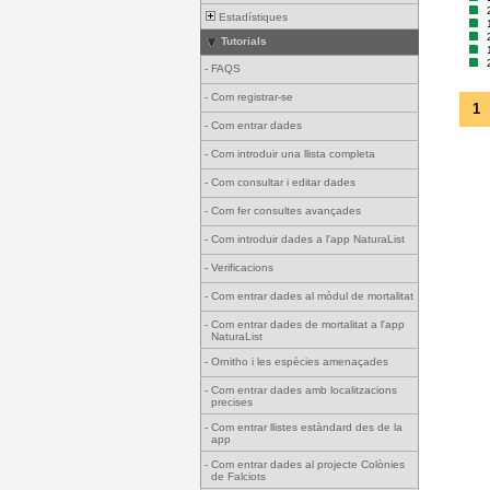
Estadístiques
Tutorials
-
FAQS
-
Com registrar-se
1
-
Com entrar dades
-
Com introduir una llista completa
-
Com consultar i editar dades
-
Com fer consultes avançades
-
Com introduir dades a l'app NaturaList
-
Verificacions
-
Com entrar dades al mòdul de mortalitat
-
Com entrar dades de mortalitat a l'app
NaturaList
-
Ornitho i les espècies amenaçades
-
Com entrar dades amb localitzacions
precises
-
Com entrar llistes estàndard des de la
app
-
Com entrar dades al projecte Colònies
de Falciots