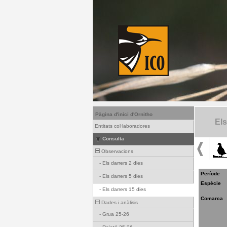
Pàgina d'inici d'Ornitho
Els
Entitats col·laboradores
Consulta
Observacions
-
Els darrers 2 dies
Període
-
Els darrers 5 dies
Espècie
-
Els darrers 15 dies
Comarca
Dades i anàlisis
-
Grua 25-26