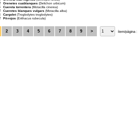
2
Orenetes cuablanques
(Delichon urbicum)
1
Cuereta torrentera
(Motacilla cinerea)
2
Cueretes blanques vulgars
(Motacilla alba)
1
Cargolet
(Troglodytes troglodytes)
2
Pit-rojos
(Erithacus rubecula)
2
3
4
5
6
7
8
9
>
ítem/pàgina :