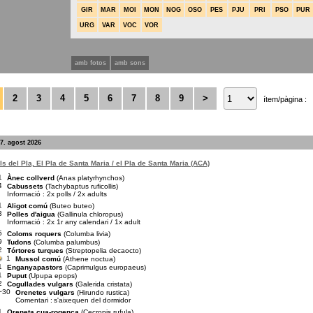
GIR
MAR
MOI
MON
NOG
OSO
PES
PJU
PRI
PSO
PUR
URG
VAR
VOC
VOR
amb fotos
amb sons
2
3
4
5
6
7
8
9
>
ítem/pàgina :
7. agost 2026
s del Pla, El Pla de Santa Maria / el Pla de Santa Maria (ACA)
1
Ànec collverd
(Anas platyrhynchos)
4
Cabussets
(Tachybaptus ruficollis)
Informació : 2x polls / 2x adults
1
Aligot comú
(Buteo buteo)
3
Polles d'aigua
(Gallinula chloropus)
Informació : 2x 1r any calendari / 1x adult
5
Coloms roquers
(Columba livia)
9
Tudons
(Columba palumbus)
2
Tórtores turques
(Streptopelia decaocto)
1
Mussol comú
(Athene noctua)
1
Enganyapastors
(Caprimulgus europaeus)
1
Puput
(Upupa epops)
2
Cogullades vulgars
(Galerida cristata)
~30
Orenetes vulgars
(Hirundo rustica)
Comentari :
s'aixequen del dormidor
1
Oreneta cua-rogenca
(Cecropis rufula)