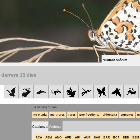
Visitant Anònim
 darrers 15 dies
Els darrers 5 dies
no citada
molt rares
rares
poc freqüents
al·lòctona
comunes
m
Catalunya
Andorra
ACA
AEM
ANO
APE
ARI
AUR
BAG
BAR
BCA
BEB
BEM