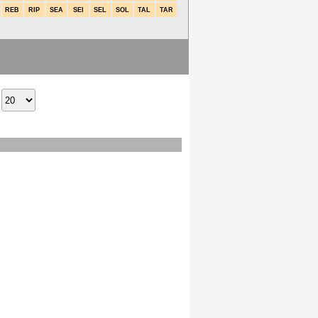
REB
RIP
SEA
SEI
SEL
SOL
TAL
TAR