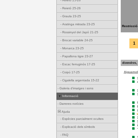
-
Reietó 25-26
-
Reietó 25-26
-
Graula 23-25
-
Aratinga mitrada 23-25
Restricció
-
Rossinyol del Japó 21-25
-
Brocat variable 24-25
1
-
Monarca 23-25
-
Papallona tigre 23-27
divendres, 
-
Escac ferruginós 17-25
Aiguamoll
-
Coipú 17-25
-
Cigalella argentada 15-22
-
Galeria d'imatges i sons
Informació
-
Darreres notícies
Ajuda
-
Espècies parcialment ocultes
-
Explicació dels símbols
-
FAQ