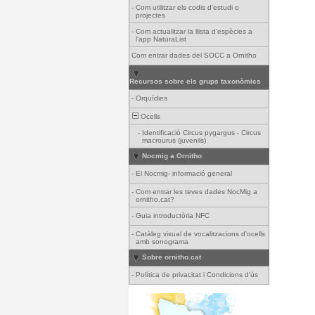
-
Com utilitzar els codis d'estudi o
projectes
-
Com actualitzar la llista d'espècies a
l'app NaturaList
Com entrar dades del SOCC a Ornitho
Recursos sobre els grups taxonòmics
-
Orquídies
Ocells
-
Identificació Circus pygargus - Circus
macrourus (juvenils)
Nocmig a Ornitho
-
El Nocmig- informació general
-
Com entrar les teves dades NocMig a
ornitho.cat?
-
Guia introductòria NFC
-
Catàleg visual de vocalitzacions d'ocells
amb sonograma
Sobre ornitho.cat
-
Política de privacitat i Condicions d'ús