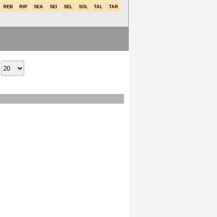
REB
RIP
SEA
SEI
SEL
SOL
TAL
TAR