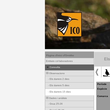
Pàgina d'inici d'Ornitho
Els
Entitats col·laboradores
Consulta
Observacions
-
Els darrers 2 dies
Període
-
Els darrers 5 dies
Espècie
-
Els darrers 15 dies
Comarca
Dades i anàlisis
-
Grua 25-26