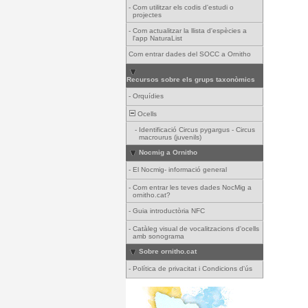
-
Com utilitzar els codis d'estudi o
projectes
-
Com actualitzar la llista d'espècies a
l'app NaturaList
Com entrar dades del SOCC a Ornitho
Recursos sobre els grups taxonòmics
-
Orquídies
Ocells
-
Identificació Circus pygargus - Circus
macrourus (juvenils)
Nocmig a Ornitho
-
El Nocmig- informació general
-
Com entrar les teves dades NocMig a
ornitho.cat?
-
Guia introductòria NFC
-
Catàleg visual de vocalitzacions d'ocells
amb sonograma
Sobre ornitho.cat
-
Política de privacitat i Condicions d'ús