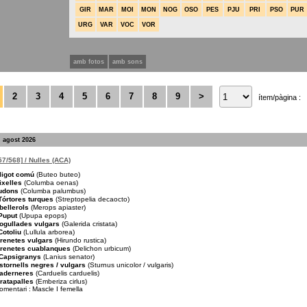
GIR
MAR
MOI
MON
NOG
OSO
PES
PJU
PRI
PSO
PUR
URG
VAR
VOC
VOR
amb fotos
amb sons
2
3
4
5
6
7
8
9
>
ítem/pàgina :
. agost 2026
57/568] / Nulles (ACA)
ligot comú
(Buteo buteo)
ixelles
(Columba oenas)
udons
(Columba palumbus)
Tórtores turques
(Streptopelia decaocto)
bellerols
(Merops apiaster)
Puput
(Upupa epops)
ogullades vulgars
(Galerida cristata)
Cotoliu
(Lullula arborea)
renetes vulgars
(Hirundo rustica)
renetes cuablanques
(Delichon urbicum)
Capsigranys
(Lanius senator)
stornells negres / vulgars
(Sturnus unicolor / vulgaris)
aderneres
(Carduelis carduelis)
ratapalles
(Emberiza cirlus)
omentari :
Mascle I femella