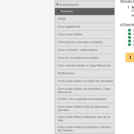
l'Escala 
Estadístiques
1
T
C
Tutorials
I
-
FAQS
el Pont d
-
Com registrar-se
-
Com entrar dades
-
Com introduir una llista completa
-
Com consultar i editar dades
1
-
Com fer consultes avançades
-
Com introduir dades a l'app NaturaList
-
Verificacions
-
Com entrar dades al mòdul de mortalitat
-
Com entrar dades de mortalitat a l'app
NaturaList
-
Ornitho i les espècies amenaçades
-
Com entrar dades amb localitzacions
precises
-
Com entrar llistes estàndard des de la
app
-
Com entrar dades al projecte Colònies
de Falciots