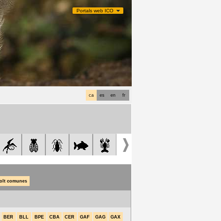
Portals web ICO
ca
es
en
fr
olt comunes
BER
BLL
BPE
CBA
CER
GAF
GAG
GAX