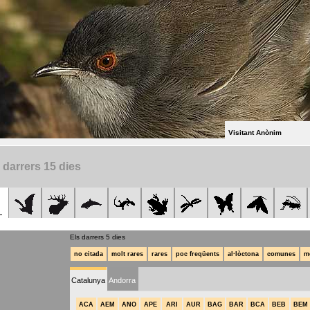
Visitant Anònim
 darrers 15 dies
Els darrers 5 dies
no citada
molt rares
rares
poc freqüents
al·lòctona
comunes
m
Catalunya
Andorra
ACA
AEM
ANO
APE
ARI
AUR
BAG
BAR
BCA
BEB
BEM