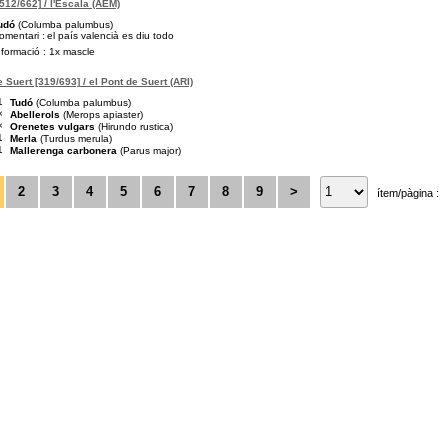
[512/662] / l'Escala (AEM)
udó
(Columba palumbus)
omentari :
el país valencià es diu todo
nformació : 1x mascle
e Suert [319/693] / el Pont de Suert (ARI)
1
Tudó
(Columba palumbus)
×
Abellerols
(Merops apiaster)
×
Orenetes vulgars
(Hirundo rustica)
1
Merla
(Turdus merula)
1
Mallerenga carbonera
(Parus major)
2
3
4
5
6
7
8
9
>
ítem/pàgina :