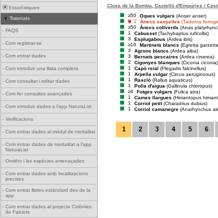
Closa de la Bomba, Castelló d'Empúries / Cast
Estadístiques
≥50
Oques vulgars
(Anser anser)
Tutorials
2
Ànecs canyelles
(Tadorna ferrug
≥50
Ànecs collverds
(Anas platyrhync
-
FAQS
1
Cabusset
(Tachybaptus ruficollis)
3
Esplugabous
(Ardea ibis)
-
Com registrar-se
≥16
Martinets blancs
(Egretta garzetta
3
Agrons blancs
(Ardea alba)
-
Com entrar dades
3
Bernats pescaires
(Ardea cinerea)
2
Cigonyes blanques
(Ciconia ciconia)
1
Capó reial
(Plegadis falcinellus)
-
Com introduir una llista completa
1
Arpella vulgar
(Circus aeruginosus)
1
Rascló
(Rallus aquaticus)
-
Com consultar i editar dades
1
Polla d'aigua
(Gallinula chloropus)
≥4
Fotges vulgars
(Fulica atra)
-
Com fer consultes avançades
1
Cames llargues
(Himantopus himan
1
Corriol petit
(Charadrius dubius)
-
Com introduir dades a l'app NaturaList
1
Corriol camanegre
(Anarhynchus al
-
Verificacions
1
2
3
4
5
6
-
Com entrar dades al mòdul de mortalitat
-
Com entrar dades de mortalitat a l'app
NaturaList
-
Ornitho i les espècies amenaçades
-
Com entrar dades amb localitzacions
precises
-
Com entrar llistes estàndard des de la
app
-
Com entrar dades al projecte Colònies
de Falciots