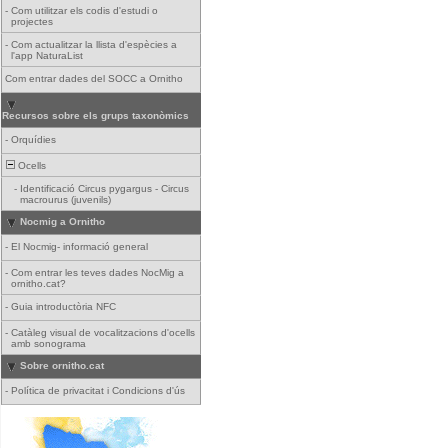
-
Com utilitzar els codis d'estudi o
projectes
-
Com actualitzar la llista d'espècies a
l'app NaturaList
Com entrar dades del SOCC a Ornitho
Recursos sobre els grups taxonòmics
-
Orquídies
Ocells
-
Identificació Circus pygargus - Circus
macrourus (juvenils)
Nocmig a Ornitho
-
El Nocmig- informació general
-
Com entrar les teves dades NocMig a
ornitho.cat?
-
Guia introductòria NFC
-
Catàleg visual de vocalitzacions d'ocells
amb sonograma
Sobre ornitho.cat
-
Política de privacitat i Condicions d'ús