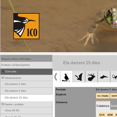
Pàgina d'inici d'Ornitho
Els darrers 15 dies
Entitats col·laboradores
Consulta
Observacions
-
Els darrers 2 dies
Període
Els darrers 5 dies
-
Els darrers 5 dies
Espècie
no citada
molt
-
Els darrers 15 dies
Comarca
Dades i anàlisis
Catalunya
Ando
-
Grua 25-26
ACA
AEM