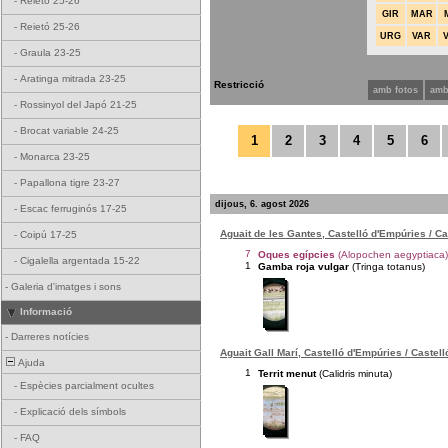
-
Reietó 25-26
GIR
MAR
-
Reietó 25-26
URG
VAR
-
Graula 23-25
-
Aratinga mitrada 23-25
Restricció
amb fotos
amb
-
Rossinyol del Japó 21-25
-
Brocat variable 24-25
1
2
3
4
5
6
-
Monarca 23-25
-
Papallona tigre 23-27
dijous, 6. agost 2026
-
Escac ferruginós 17-25
Aguait de les Gantes, Castelló d'Empúries / C
-
Coipú 17-25
7
Oques egípcies
(Alopochen aegyptiaca)
-
Cigalella argentada 15-22
1
Gamba roja vulgar
(Tringa totanus)
-
Galeria d'imatges i sons
Informació
-
Darreres notícies
Aguait Gall Marí, Castelló d'Empúries / Castel
Ajuda
1
Territ menut
(Calidris minuta)
-
Espècies parcialment ocultes
-
Explicació dels símbols
-
FAQ