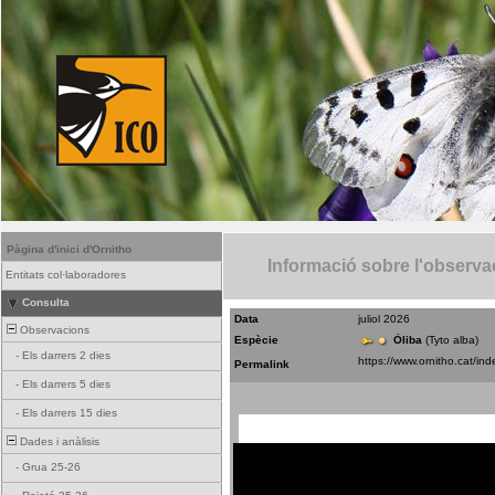
Pàgina d'inici d'Ornitho
Informació sobre l'observa
Entitats col·laboradores
Consulta
Data
juliol 2026
Observacions
Espècie
Òliba
(Tyto alba)
-
Els darrers 2 dies
Permalink
-
Els darrers 5 dies
-
Els darrers 15 dies
Dades i anàlisis
-
Grua 25-26