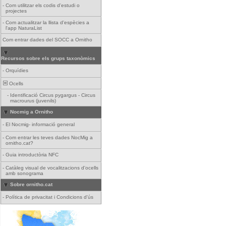
-
Com utilitzar els codis d'estudi o
projectes
-
Com actualitzar la llista d'espècies a
l'app NaturaList
Com entrar dades del SOCC a Ornitho
Recursos sobre els grups taxonòmics
-
Orquídies
Ocells
-
Identificació Circus pygargus - Circus
macrourus (juvenils)
Nocmig a Ornitho
-
El Nocmig- informació general
-
Com entrar les teves dades NocMig a
ornitho.cat?
-
Guia introductòria NFC
-
Catàleg visual de vocalitzacions d'ocells
amb sonograma
Sobre ornitho.cat
-
Política de privacitat i Condicions d'ús