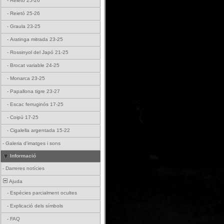
-
Reietó 25-26
-
Reietó 25-26
-
Graula 23-25
-
Aratinga mitrada 23-25
-
Rossinyol del Japó 21-25
-
Brocat variable 24-25
-
Monarca 23-25
-
Papallona tigre 23-27
-
Escac ferruginós 17-25
-
Coipú 17-25
-
Cigalella argentada 15-22
-
Galeria d'imatges i sons
Informació
-
Darreres notícies
Ajuda
-
Espècies parcialment ocultes
-
Explicació dels símbols
-
FAQ