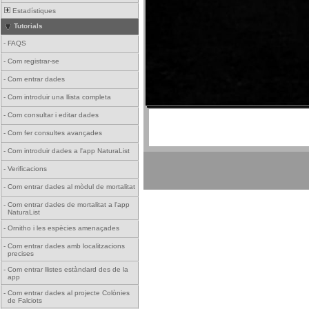
Estadístiques
Tutorials
-
FAQS
-
Com registrar-se
-
Com entrar dades
-
Com introduir una llista completa
-
Com consultar i editar dades
-
Com fer consultes avançades
-
Com introduir dades a l'app NaturaList
-
Verificacions
-
Com entrar dades al mòdul de mortalitat
-
Com entrar dades de mortalitat a l'app
NaturaList
-
Ornitho i les espècies amenaçades
-
Com entrar dades amb localitzacions
precises
-
Com entrar llistes estàndard des de la
app
-
Com entrar dades al projecte Colònies
de Falciots