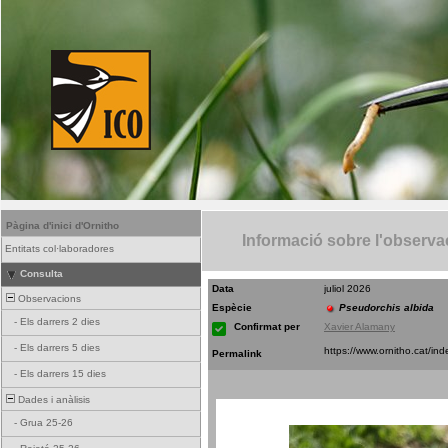
Pàgina d'inici d'Ornitho
Informació sobre l'observa
Entitats col·laboradores
Consulta
Data
juliol 2026
Observacions
Espècie
Pseudorchis albida
-
Els darrers 2 dies
Confirmat per
Xavier Alamany
-
Els darrers 5 dies
Permalink
-
Els darrers 15 dies
Dades i anàlisis
-
Grua 25-26