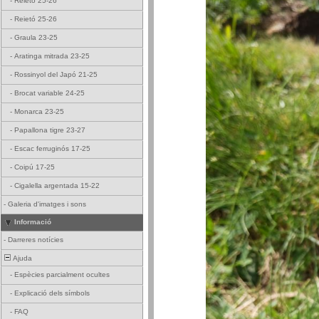
-
Reietó 25-26
-
Reietó 25-26
-
Graula 23-25
-
Aratinga mitrada 23-25
-
Rossinyol del Japó 21-25
-
Brocat variable 24-25
-
Monarca 23-25
-
Papallona tigre 23-27
-
Escac ferruginós 17-25
-
Coipú 17-25
-
Cigalella argentada 15-22
-
Galeria d'imatges i sons
Informació
-
Darreres notícies
Ajuda
-
Espècies parcialment ocultes
-
Explicació dels símbols
-
FAQ