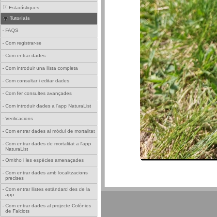
Estadístiques
Tutorials
-
FAQS
-
Com registrar-se
-
Com entrar dades
-
Com introduir una llista completa
-
Com consultar i editar dades
-
Com fer consultes avançades
-
Com introduir dades a l'app NaturaList
-
Verificacions
-
Com entrar dades al mòdul de mortalitat
-
Com entrar dades de mortalitat a l'app
NaturaList
-
Ornitho i les espècies amenaçades
-
Com entrar dades amb localitzacions
precises
-
Com entrar llistes estàndard des de la
app
-
Com entrar dades al projecte Colònies
de Falciots