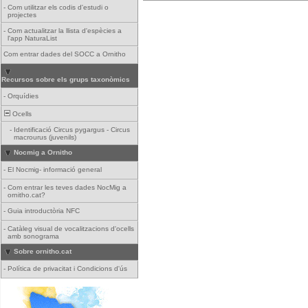
-
Com utilitzar els codis d'estudi o
projectes
-
Com actualitzar la llista d'espècies a
l'app NaturaList
Com entrar dades del SOCC a Ornitho
Recursos sobre els grups taxonòmics
-
Orquídies
Ocells
-
Identificació Circus pygargus - Circus
macrourus (juvenils)
Nocmig a Ornitho
-
El Nocmig- informació general
-
Com entrar les teves dades NocMig a
ornitho.cat?
-
Guia introductòria NFC
-
Catàleg visual de vocalitzacions d'ocells
amb sonograma
Sobre ornitho.cat
-
Política de privacitat i Condicions d'ús