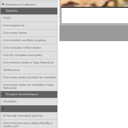
Statistiques d'utilisation
Tutoriels
-
FAQS
-
Com registrar-se
-
Com entrar dades
-
Com introduir una llista completa
-
Com consultar i editar dades
-
Com fer consultes avançades
-
Com introduir dades a l'app NaturaList
-
Verificacions
-
Com entrar dades al mòdul de mortalitat
-
Com entrar dades de mortalitat a l'app
NaturaList
Groupes taxonomiques
-
Orchidées
-
El Nocmig- informació general
-
Com entrar les teves dades NocMig a
ornitho.cat?