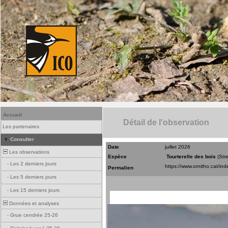
Accueil
Détail de l'observation
Les partenaires
Consulter
Date
juillet 2026
Les observations
Espèce
Tourterelle des bois
(Str
-
Les 2 derniers jours
Permalien
-
Les 5 derniers jours
-
Les 15 derniers jours
Données et analyses
-
Grue cendrée 25-26