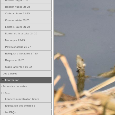
-
Roitelet huppé 25-26
-
Roitelet huppé 25-26
-
Corbeau freux 23-25
-
Conure mitrée 23-25
-
Léiothrix jaune 21-25
-
Damier de la succise 24-25
-
Monarque 23-25
-
Petit Monarque 23-27
-
Échiquier d'Occitanie 17-25
-
Ragondin 17-25
-
Cigale argentée 15-22
-
Les galeries
Information
-
Toutes les nouvelles
Aide
-
Espèces à publication limitée
-
Explication des symboles
-
les FAQs