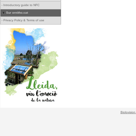
-
Introductory guide to NFC
Sur ornitho.cat
-
Privacy Policy & Terms of use
Biolovision