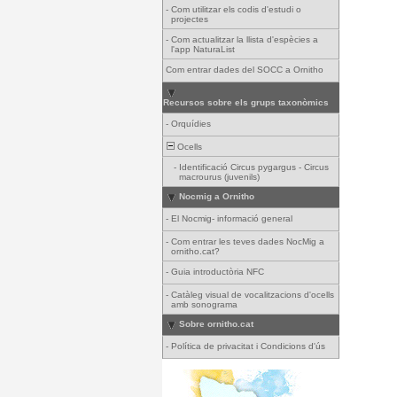
-
Com utilitzar els codis d'estudi o
projectes
-
Com actualitzar la llista d'espècies a
l'app NaturaList
Com entrar dades del SOCC a Ornitho
Recursos sobre els grups taxonòmics
-
Orquídies
Ocells
-
Identificació Circus pygargus - Circus
macrourus (juvenils)
Nocmig a Ornitho
-
El Nocmig- informació general
-
Com entrar les teves dades NocMig a
ornitho.cat?
-
Guia introductòria NFC
-
Catàleg visual de vocalitzacions d'ocells
amb sonograma
Sobre ornitho.cat
-
Política de privacitat i Condicions d'ús