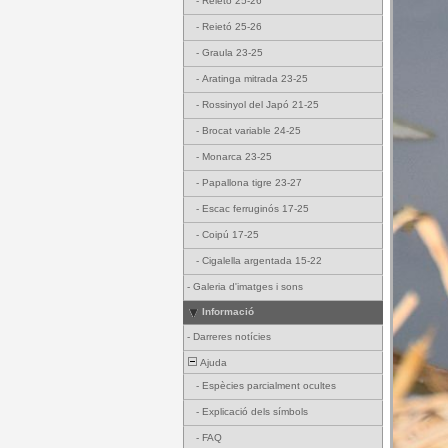
-
Reietó 25-26
-
Reietó 25-26
-
Graula 23-25
-
Aratinga mitrada 23-25
-
Rossinyol del Japó 21-25
-
Brocat variable 24-25
-
Monarca 23-25
-
Papallona tigre 23-27
-
Escac ferruginós 17-25
-
Coipú 17-25
-
Cigalella argentada 15-22
-
Galeria d'imatges i sons
Informació
-
Darreres notícies
Ajuda
-
Espècies parcialment ocultes
-
Explicació dels símbols
-
FAQ