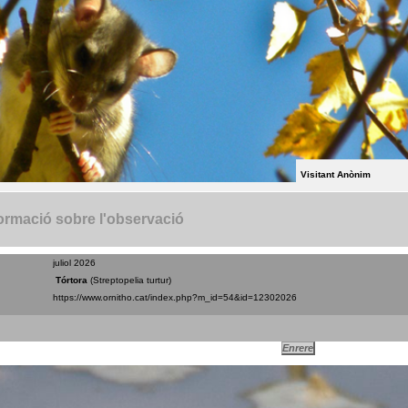
Visitant Anònim
ormació sobre l'observació
juliol 2026
Tórtora
(Streptopelia turtur)