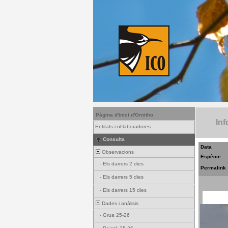
Pàgina d'inici d'Ornitho
Inf
Entitats col·laboradores
Consulta
Data
Observacions
Espècie
-
Els darrers 2 dies
Permalink
-
Els darrers 5 dies
-
Els darrers 15 dies
Dades i anàlisis
-
Grua 25-26