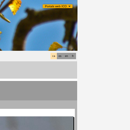
Portals web ICO
ca
es
en
fr