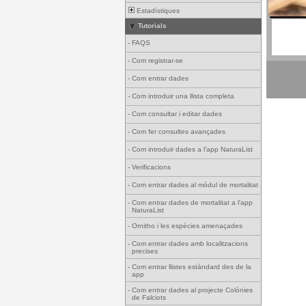
Estadístiques
Tutorials
-
FAQS
-
Com registrar-se
-
Com entrar dades
-
Com introduir una llista completa
-
Com consultar i editar dades
-
Com fer consultes avançades
-
Com introduir dades a l'app NaturaList
-
Verificacions
-
Com entrar dades al mòdul de mortalitat
-
Com entrar dades de mortalitat a l'app
NaturaList
-
Ornitho i les espècies amenaçades
-
Com entrar dades amb localitzacions
precises
-
Com entrar llistes estàndard des de la
app
-
Com entrar dades al projecte Colònies
de Falciots