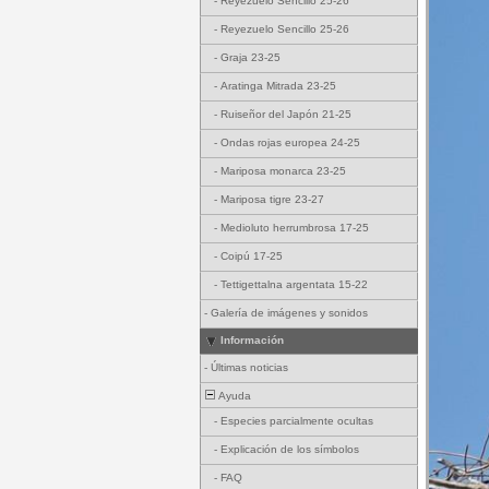
-
Reyezuelo Sencillo 25-26
-
Reyezuelo Sencillo 25-26
-
Graja 23-25
-
Aratinga Mitrada 23-25
-
Ruiseñor del Japón 21-25
-
Ondas rojas europea 24-25
-
Mariposa monarca 23-25
-
Mariposa tigre 23-27
-
Medioluto herrumbrosa 17-25
-
Coipú 17-25
-
Tettigettalna argentata 15-22
-
Galería de imágenes y sonidos
Información
-
Últimas noticias
Ayuda
-
Especies parcialmente ocultas
-
Explicación de los símbolos
-
FAQ