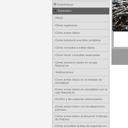
Estadísticas
Tutoriales
-
FAQS
-
Cómo registrarse
-
Cómo entrar datos
-
Como introducir una lista completa
-
Cómo consultar y editar datos
-
Cómo hacer consultas avanzadas
-
Cómo introducir datos en la app
NaturaList
-
Verificaciones
-
Como entrar datos en el módulo de
mortalidad
-
Como entrar datos de mortalidad con la
app NaturaList
-
Ornitho y las especies amenazadas
-
Cómo entrar datos con localizaciones
precisas
-
Cómo entrar datos al proyecto Colònies
de Falciots
-
Cómo actualizar la lista de especies en