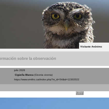
Visitante Anónimo
ormación sobre la observación
julio 2026
Cigüeña Blanca
(Ciconia ciconia)