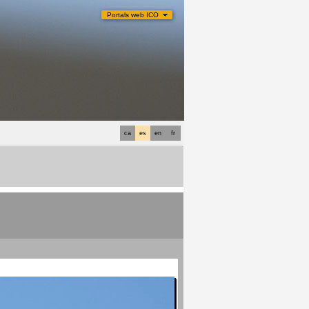
Portals web ICO
ca
es
en
fr