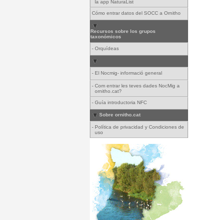
la app NaturaList
Cómo entrar datos del SOCC a Ornitho
Recursos sobre los grupos
taxonómicos
-
Orquídeas
-
El Nocmig- informació general
-
Com entrar les teves dades NocMig a
ornitho.cat?
-
Guía introductoria NFC
Sobre ornitho.cat
-
Política de privacidad y Condiciones de
uso