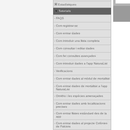
Estadístiques
Tutorials
-
FAQS
-
Com registrar-se
-
Com entrar dades
-
Com introduir una llista completa
-
Com consultar i editar dades
-
Com fer consultes avançades
-
Com introduir dades a l'app NaturaList
-
Verificacions
-
Com entrar dades al mòdul de mortalitat
-
Com entrar dades de mortalitat a l'app
NaturaList
-
Ornitho i les espècies amenaçades
-
Com entrar dades amb localitzacions
precises
-
Com entrar llistes estàndard des de la
app
-
Com entrar dades al projecte Colònies
de Falciots