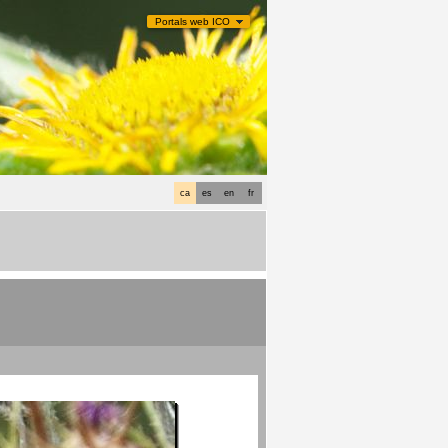
Portals web ICO
ca
es
en
fr