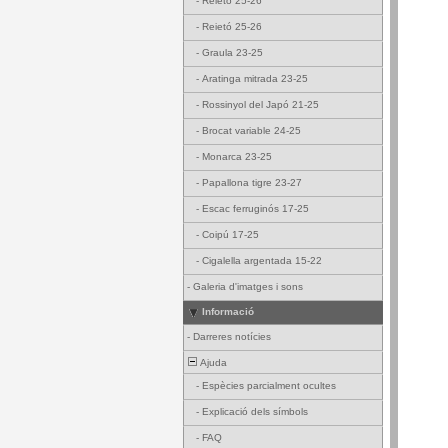
-
Reietó 25-26
-
Reietó 25-26
-
Graula 23-25
-
Aratinga mitrada 23-25
-
Rossinyol del Japó 21-25
-
Brocat variable 24-25
-
Monarca 23-25
-
Papallona tigre 23-27
-
Escac ferruginós 17-25
-
Coipú 17-25
-
Cigalella argentada 15-22
-
Galeria d'imatges i sons
Informació
-
Darreres notícies
Ajuda
-
Espècies parcialment ocultes
-
Explicació dels símbols
-
FAQ