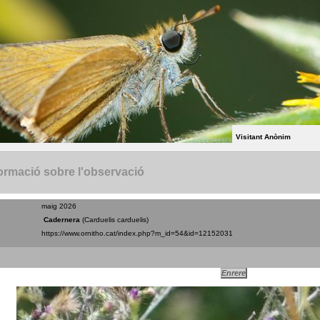
Visitant Anònim
ormació sobre l'observació
maig 2026
Cadernera
(Carduelis carduelis)