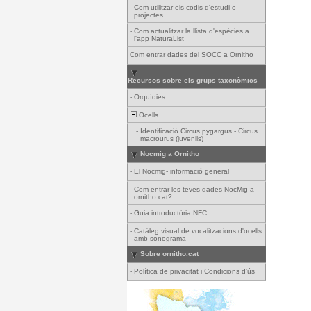
-
Com utilitzar els codis d'estudi o
projectes
-
Com actualitzar la llista d'espècies a
l'app NaturaList
Com entrar dades del SOCC a Ornitho
Recursos sobre els grups taxonòmics
-
Orquídies
Ocells
-
Identificació Circus pygargus - Circus
macrourus (juvenils)
Nocmig a Ornitho
-
El Nocmig- informació general
-
Com entrar les teves dades NocMig a
ornitho.cat?
-
Guia introductòria NFC
-
Catàleg visual de vocalitzacions d'ocells
amb sonograma
Sobre ornitho.cat
-
Política de privacitat i Condicions d'ús