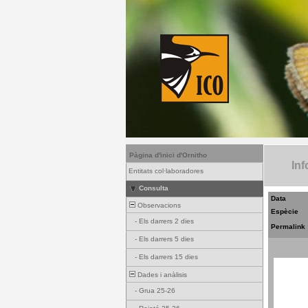
Pàgina d'inici d'Ornitho
Inf
Entitats col·laboradores
Consulta
Data
Observacions
Espècie
-
Els darrers 2 dies
Permalink
-
Els darrers 5 dies
-
Els darrers 15 dies
Dades i anàlisis
-
Grua 25-26