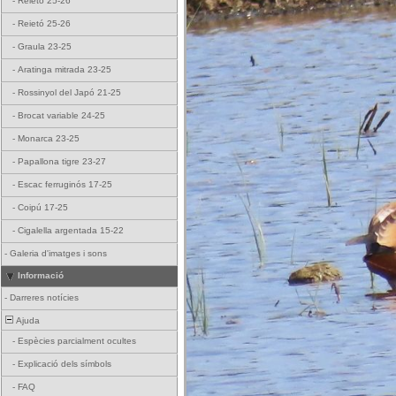
-
Reietó 25-26
-
Reietó 25-26
-
Graula 23-25
-
Aratinga mitrada 23-25
-
Rossinyol del Japó 21-25
-
Brocat variable 24-25
-
Monarca 23-25
-
Papallona tigre 23-27
-
Escac ferruginós 17-25
-
Coipú 17-25
-
Cigalella argentada 15-22
-
Galeria d'imatges i sons
Informació
-
Darreres notícies
Ajuda
-
Espècies parcialment ocultes
-
Explicació dels símbols
-
FAQ