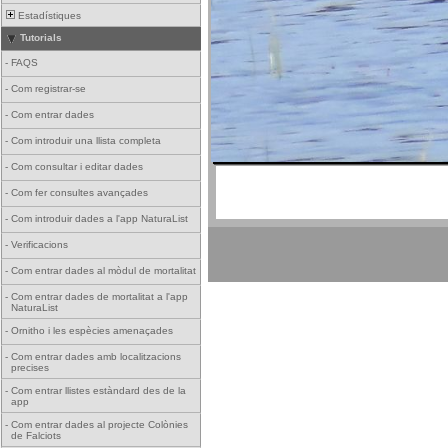
Estadístiques
Tutorials
-
FAQS
-
Com registrar-se
-
Com entrar dades
-
Com introduir una llista completa
-
Com consultar i editar dades
-
Com fer consultes avançades
-
Com introduir dades a l'app NaturaList
-
Verificacions
-
Com entrar dades al mòdul de mortalitat
-
Com entrar dades de mortalitat a l'app
NaturaList
-
Ornitho i les espècies amenaçades
-
Com entrar dades amb localitzacions
precises
-
Com entrar llistes estàndard des de la
app
-
Com entrar dades al projecte Colònies
de Falciots