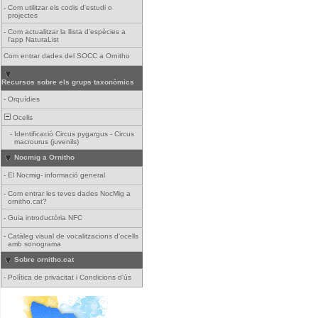
-
Com utilitzar els codis d'estudi o
projectes
-
Com actualitzar la llista d'espècies a
l'app NaturaList
Com entrar dades del SOCC a Ornitho
Recursos sobre els grups taxonòmics
-
Orquídies
Ocells
-
Identificació Circus pygargus - Circus
macrourus (juvenils)
Nocmig a Ornitho
-
El Nocmig- informació general
-
Com entrar les teves dades NocMig a
ornitho.cat?
-
Guia introductòria NFC
-
Catàleg visual de vocalitzacions d'ocells
amb sonograma
Sobre ornitho.cat
-
Política de privacitat i Condicions d'ús