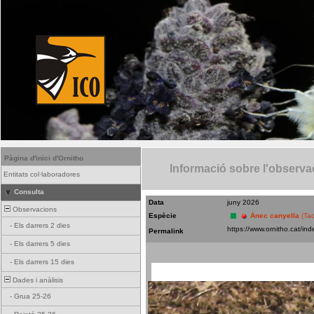
Pàgina d'inici d'Ornitho
Informació sobre l'observa
Entitats col·laboradores
Consulta
Data
juny 2026
Observacions
Espècie
Ànec canyella
(Ta
-
Els darrers 2 dies
Permalink
-
Els darrers 5 dies
-
Els darrers 15 dies
Dades i anàlisis
-
Grua 25-26