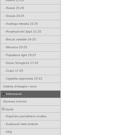
-
Reietó 25-26
-
Reietó 25-26
-
Graula 23-25
-
Aratinga mitrada 23-25
-
Rossinyol del Japó 21-25
-
Brocat variable 24-25
-
Monarca 23-25
-
Papallona tigre 23-27
-
Escac ferruginós 17-25
-
Coipú 17-25
-
Cigalella argentada 15-22
-
Galeria d'imatges i sons
Informació
-
Darreres notícies
Ajuda
-
Espècies parcialment ocultes
-
Explicació dels símbols
-
FAQ