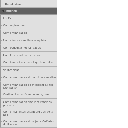
Estadístiques
Tutorials
-
FAQS
-
Com registrar-se
-
Com entrar dades
-
Com introduir una llista completa
-
Com consultar i editar dades
-
Com fer consultes avançades
-
Com introduir dades a l'app NaturaList
-
Verificacions
-
Com entrar dades al mòdul de mortalitat
-
Com entrar dades de mortalitat a l'app
NaturaList
-
Ornitho i les espècies amenaçades
-
Com entrar dades amb localitzacions
precises
-
Com entrar llistes estàndard des de la
app
-
Com entrar dades al projecte Colònies
de Falciots