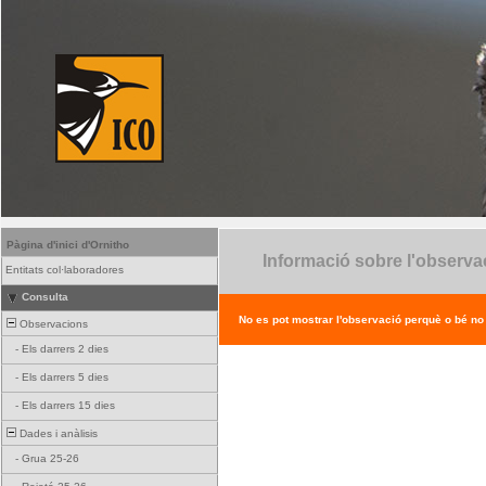
Pàgina d'inici d'Ornitho
Informació sobre l'observa
Entitats col·laboradores
Consulta
No es pot mostrar l'observació perquè o bé no ex
Observacions
-
Els darrers 2 dies
-
Els darrers 5 dies
-
Els darrers 15 dies
Dades i anàlisis
-
Grua 25-26