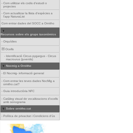
-
Com utilitzar els codis d'estudi o
projectes
-
Com actualitzar la llista d'espècies a
l'app NaturaList
Com entrar dades del SOCC a Ornitho
Recursos sobre els grups taxonòmics
-
Orquídies
Ocells
-
Identificació Circus pygargus - Circus
macrourus (juvenils)
Nocmig a Ornitho
-
El Nocmig- informació general
-
Com entrar les teves dades NocMig a
ornitho.cat?
-
Guia introductòria NFC
-
Catàleg visual de vocalitzacions d'ocells
amb sonograma
Sobre ornitho.cat
-
Política de privacitat i Condicions d'ús