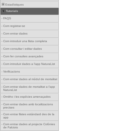
Estadístiques
Tutorials
-
FAQS
-
Com registrar-se
-
Com entrar dades
-
Com introduir una llista completa
-
Com consultar i editar dades
-
Com fer consultes avançades
-
Com introduir dades a l'app NaturaList
-
Verificacions
-
Com entrar dades al mòdul de mortalitat
-
Com entrar dades de mortalitat a l'app
NaturaList
-
Ornitho i les espècies amenaçades
-
Com entrar dades amb localitzacions
precises
-
Com entrar llistes estàndard des de la
app
-
Com entrar dades al projecte Colònies
de Falciots