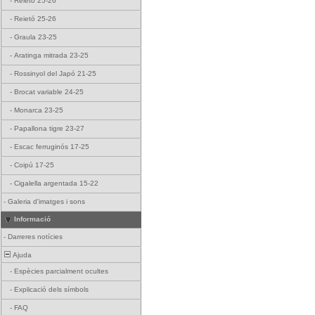
-
Reietó 25-26
-
Reietó 25-26
-
Graula 23-25
-
Aratinga mitrada 23-25
-
Rossinyol del Japó 21-25
-
Brocat variable 24-25
-
Monarca 23-25
-
Papallona tigre 23-27
-
Escac ferruginós 17-25
-
Coipú 17-25
-
Cigalella argentada 15-22
-
Galeria d'imatges i sons
Informació
-
Darreres notícies
Ajuda
-
Espècies parcialment ocultes
-
Explicació dels símbols
-
FAQ