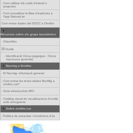
-
Com utilitzar els codis d'estudi o
projectes
-
Com actualitzar la llista d'espècies a
l'app NaturaList
Com entrar dades del SOCC a Ornitho
Recursos sobre els grups taxonòmics
-
Orquídies
Ocells
-
Identificació Circus pygargus - Circus
macrourus (juvenils)
Nocmig a Ornitho
-
El Nocmig- informació general
-
Com entrar les teves dades NocMig a
ornitho.cat?
-
Guia introductòria NFC
-
Catàleg visual de vocalitzacions d'ocells
amb sonograma
Sobre ornitho.cat
-
Política de privacitat i Condicions d'ús