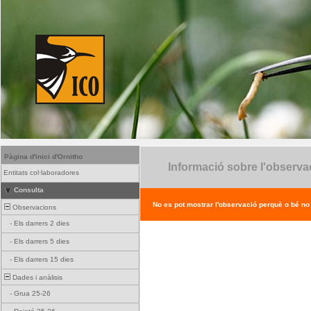
Pàgina d'inici d'Ornitho
Informació sobre l'observa
Entitats col·laboradores
Consulta
No es pot mostrar l'observació perquè o bé no ex
Observacions
-
Els darrers 2 dies
-
Els darrers 5 dies
-
Els darrers 15 dies
Dades i anàlisis
-
Grua 25-26