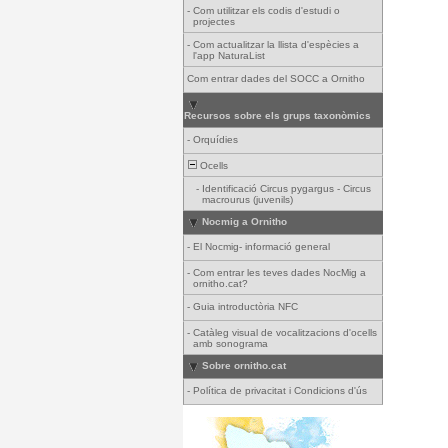
-
Com utilitzar els codis d'estudi o
projectes
-
Com actualitzar la llista d'espècies a
l'app NaturaList
Com entrar dades del SOCC a Ornitho
Recursos sobre els grups taxonòmics
-
Orquídies
Ocells
-
Identificació Circus pygargus - Circus
macrourus (juvenils)
Nocmig a Ornitho
-
El Nocmig- informació general
-
Com entrar les teves dades NocMig a
ornitho.cat?
-
Guia introductòria NFC
-
Catàleg visual de vocalitzacions d'ocells
amb sonograma
Sobre ornitho.cat
-
Política de privacitat i Condicions d'ús