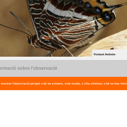
Visitant Anònim
ormació sobre l'observació
 mostrar l'observació perquè o bé no existeix, està oculta, o s'ha eliminat, o bé no has inicia