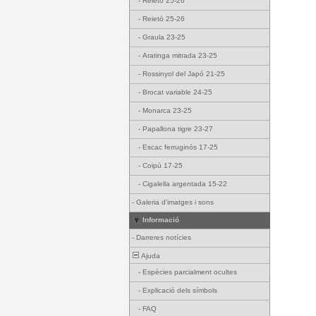
-
Reietó 25-26
-
Reietó 25-26
-
Graula 23-25
-
Aratinga mitrada 23-25
-
Rossinyol del Japó 21-25
-
Brocat variable 24-25
-
Monarca 23-25
-
Papallona tigre 23-27
-
Escac ferruginós 17-25
-
Coipú 17-25
-
Cigalella argentada 15-22
-
Galeria d'imatges i sons
Informació
-
Darreres notícies
Ajuda
-
Espècies parcialment ocultes
-
Explicació dels símbols
-
FAQ