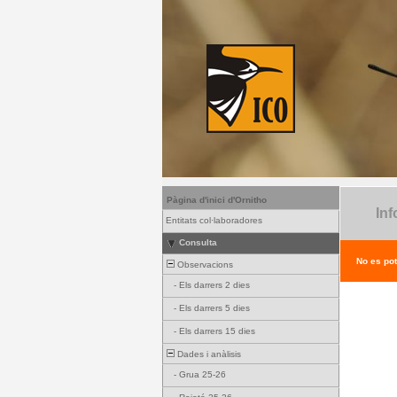
Pàgina d'inici d'Ornitho
Inf
Entitats col·laboradores
Consulta
No es pot
Observacions
-
Els darrers 2 dies
-
Els darrers 5 dies
-
Els darrers 15 dies
Dades i anàlisis
-
Grua 25-26