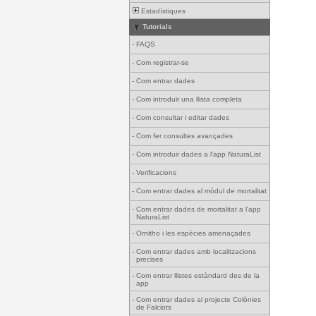
Estadístiques
Tutorials
-
FAQS
-
Com registrar-se
-
Com entrar dades
-
Com introduir una llista completa
-
Com consultar i editar dades
-
Com fer consultes avançades
-
Com introduir dades a l'app NaturaList
-
Verificacions
-
Com entrar dades al mòdul de mortalitat
-
Com entrar dades de mortalitat a l'app
NaturaList
-
Ornitho i les espècies amenaçades
-
Com entrar dades amb localitzacions
precises
-
Com entrar llistes estàndard des de la
app
-
Com entrar dades al projecte Colònies
de Falciots