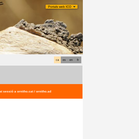
Portals web ICO
ca
es
en
fr
t sessió a ornitho.cat / ornitho.ad