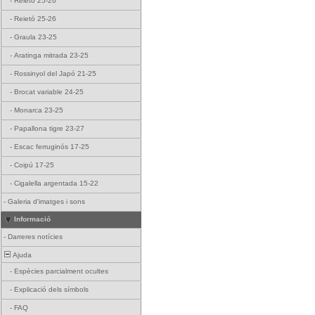
-
Reietó 25-26
-
Reietó 25-26
-
Graula 23-25
-
Aratinga mitrada 23-25
-
Rossinyol del Japó 21-25
-
Brocat variable 24-25
-
Monarca 23-25
-
Papallona tigre 23-27
-
Escac ferruginós 17-25
-
Coipú 17-25
-
Cigalella argentada 15-22
-
Galeria d'imatges i sons
Informació
-
Darreres notícies
Ajuda
-
Espècies parcialment ocultes
-
Explicació dels símbols
-
FAQ