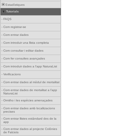
Estadístiques
Tutorials
-
FAQS
-
Com registrar-se
-
Com entrar dades
-
Com introduir una llista completa
-
Com consultar i editar dades
-
Com fer consultes avançades
-
Com introduir dades a l'app NaturaList
-
Verificacions
-
Com entrar dades al mòdul de mortalitat
-
Com entrar dades de mortalitat a l'app
NaturaList
-
Ornitho i les espècies amenaçades
-
Com entrar dades amb localitzacions
precises
-
Com entrar llistes estàndard des de la
app
-
Com entrar dades al projecte Colònies
de Falciots