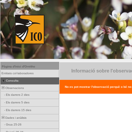
Pàgina d'inici d'Ornitho
Informació sobre l'observa
Entitats col·laboradores
Consulta
No es pot mostrar l'observació perquè o bé no ex
Observacions
-
Els darrers 2 dies
-
Els darrers 5 dies
-
Els darrers 15 dies
Dades i anàlisis
-
Grua 25-26