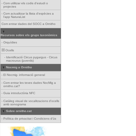
-
Com utilitzar els codis d'estudi o
projectes
-
Com actualitzar la llista d'espècies a
l'app NaturaList
Com entrar dades del SOCC a Ornitho
Recursos sobre els grups taxonòmics
-
Orquídies
Ocells
-
Identificació Circus pygargus - Circus
macrourus (juvenils)
Nocmig a Ornitho
-
El Nocmig- informació general
-
Com entrar les teves dades NocMig a
ornitho.cat?
-
Guia introductòria NFC
-
Catàleg visual de vocalitzacions d'ocells
amb sonograma
Sobre ornitho.cat
-
Política de privacitat i Condicions d'ús