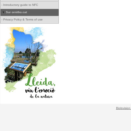
-
Introductory guide to NFC
Sur ornitho.cat
-
Privacy Policy & Terms of use
Biolovision