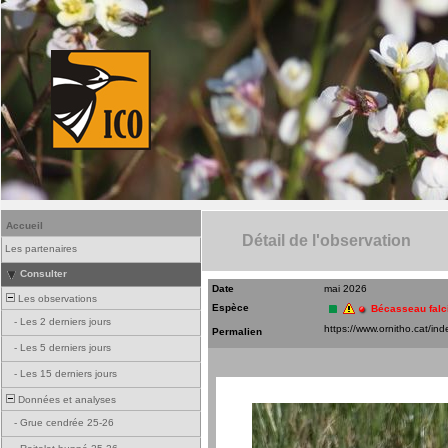
Accueil
Détail de l'observation
Les partenaires
Consulter
Date
mai 2026
Les observations
Espèce
Bécasseau falc
-
Les 2 derniers jours
Permalien
-
Les 5 derniers jours
-
Les 15 derniers jours
Données et analyses
-
Grue cendrée 25-26