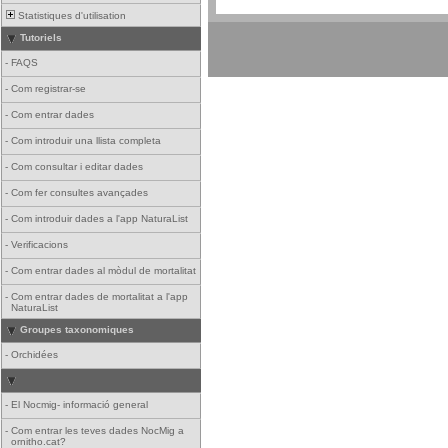
Statistiques d'utilisation
Tutoriels
-
FAQS
-
Com registrar-se
-
Com entrar dades
-
Com introduir una llista completa
-
Com consultar i editar dades
-
Com fer consultes avançades
-
Com introduir dades a l'app NaturaList
-
Verificacions
-
Com entrar dades al mòdul de mortalitat
-
Com entrar dades de mortalitat a l'app
NaturaList
Groupes taxonomiques
-
Orchidées
-
El Nocmig- informació general
-
Com entrar les teves dades NocMig a
ornitho.cat?