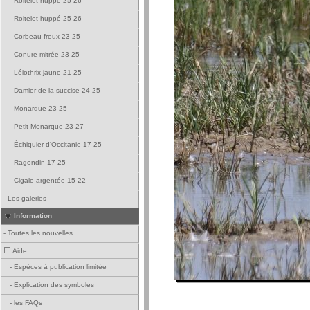
-
Roitelet huppé 25-26
-
Roitelet huppé 25-26
-
Corbeau freux 23-25
-
Conure mitrée 23-25
-
Léiothrix jaune 21-25
-
Damier de la succise 24-25
-
Monarque 23-25
-
Petit Monarque 23-27
-
Échiquier d'Occitanie 17-25
-
Ragondin 17-25
-
Cigale argentée 15-22
-
Les galeries
Information
-
Toutes les nouvelles
Aide
-
Espèces à publication limitée
-
Explication des symboles
-
les FAQs