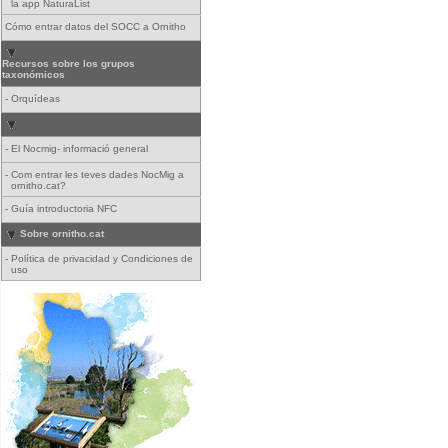
la app NaturaList
Cómo entrar datos del SOCC a Ornitho
Recursos sobre los grupos
taxonómicos
-
Orquídeas
-
El Nocmig- informació general
-
Com entrar les teves dades NocMig a
ornitho.cat?
-
Guía introductoria NFC
Sobre ornitho.cat
-
Política de privacidad y Condiciones de
uso