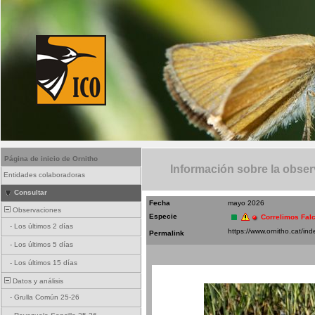
Página de inicio de Ornitho
Información sobre la obse
Entidades colaboradoras
Consultar
Fecha
mayo 2026
Observaciones
Especie
Correlimos Falc
-
Los últimos 2 días
Permalink
-
Los últimos 5 días
-
Los últimos 15 días
Datos y análisis
-
Grulla Común 25-26