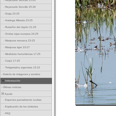
-
Reyezuelo Sencillo 25-26
-
Reyezuelo Sencillo 25-26
-
Graja 23-25
-
Aratinga Mitrada 23-25
-
Ruiseñor del Japón 21-25
-
Ondas rojas europea 24-25
-
Mariposa monarca 23-25
-
Mariposa tigre 23-27
-
Medioluto herrumbrosa 17-25
-
Coipú 17-25
-
Tettigettalna argentata 15-22
-
Galería de imágenes y sonidos
Información
-
Últimas noticias
Ayuda
-
Especies parcialmente ocultas
-
Explicación de los símbolos
-
FAQ