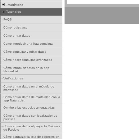
Estadísticas
Tutoriales
-
FAQS
-
Cómo registrarse
-
Cómo entrar datos
-
Como introducir una lista completa
-
Cómo consultar y editar datos
-
Cómo hacer consultas avanzadas
-
Cómo introducir datos en la app
NaturaList
-
Verificaciones
-
Como entrar datos en el módulo de
mortalidad
-
Como entrar datos de mortalidad con la
app NaturaList
-
Ornitho y las especies amenazadas
-
Cómo entrar datos con localizaciones
precisas
-
Cómo entrar datos al proyecto Colònies
de Falciots
-
Cómo actualizar la lista de especies en