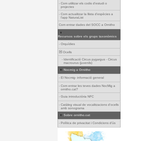
-
Com utilitzar els codis d'estudi o
projectes
-
Com actualitzar la llista d'espècies a
l'app NaturaList
Com entrar dades del SOCC a Ornitho
Recursos sobre els grups taxonòmics
-
Orquídies
Ocells
-
Identificació Circus pygargus - Circus
macrourus (juvenils)
Nocmig a Ornitho
-
El Nocmig- informació general
-
Com entrar les teves dades NocMig a
ornitho.cat?
-
Guia introductòria NFC
-
Catàleg visual de vocalitzacions d'ocells
amb sonograma
Sobre ornitho.cat
-
Política de privacitat i Condicions d'ús