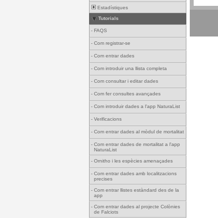
Estadístiques
Tutorials
-
FAQS
-
Com registrar-se
-
Com entrar dades
-
Com introduir una llista completa
-
Com consultar i editar dades
-
Com fer consultes avançades
-
Com introduir dades a l'app NaturaList
-
Verificacions
-
Com entrar dades al mòdul de mortalitat
-
Com entrar dades de mortalitat a l'app
NaturaList
-
Ornitho i les espècies amenaçades
-
Com entrar dades amb localitzacions
precises
-
Com entrar llistes estàndard des de la
app
-
Com entrar dades al projecte Colònies
de Falciots