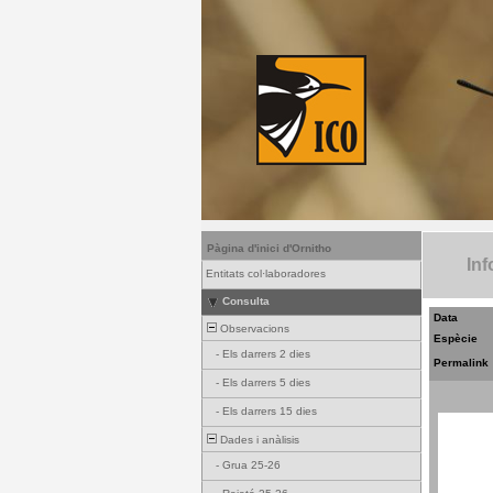
Pàgina d'inici d'Ornitho
Inf
Entitats col·laboradores
Consulta
Data
Observacions
Espècie
-
Els darrers 2 dies
Permalink
-
Els darrers 5 dies
-
Els darrers 15 dies
Dades i anàlisis
-
Grua 25-26