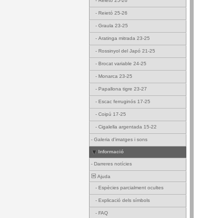
-
Reietó 25-26
-
Reietó 25-26
-
Graula 23-25
-
Aratinga mitrada 23-25
-
Rossinyol del Japó 21-25
-
Brocat variable 24-25
-
Monarca 23-25
-
Papallona tigre 23-27
-
Escac ferruginós 17-25
-
Coipú 17-25
-
Cigalella argentada 15-22
-
Galeria d'imatges i sons
Informació
-
Darreres notícies
Ajuda
-
Espècies parcialment ocultes
-
Explicació dels símbols
-
FAQ