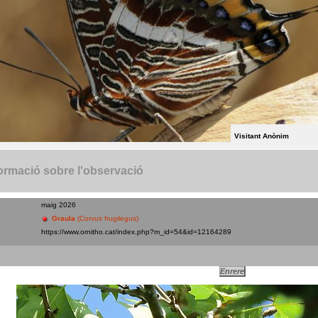
Visitant Anònim
ormació sobre l'observació
maig 2026
Graula
(Corvus frugilegus)