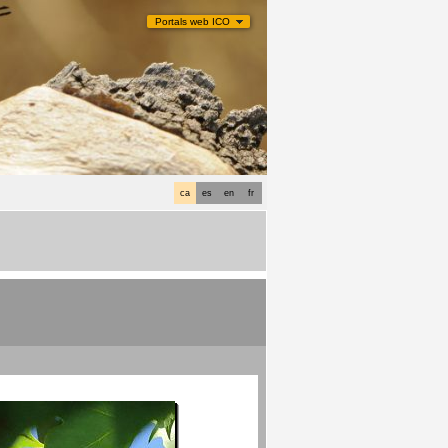
Portals web ICO
ca
es
en
fr