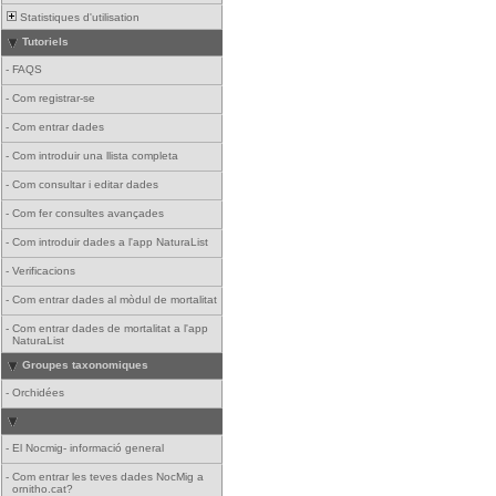
Statistiques d'utilisation
Tutoriels
-
FAQS
-
Com registrar-se
-
Com entrar dades
-
Com introduir una llista completa
-
Com consultar i editar dades
-
Com fer consultes avançades
-
Com introduir dades a l'app NaturaList
-
Verificacions
-
Com entrar dades al mòdul de mortalitat
-
Com entrar dades de mortalitat a l'app
NaturaList
Groupes taxonomiques
-
Orchidées
-
El Nocmig- informació general
-
Com entrar les teves dades NocMig a
ornitho.cat?