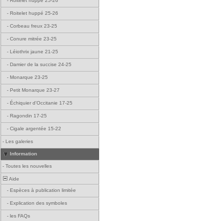
-
Roitelet huppé 25-26
-
Roitelet huppé 25-26
-
Corbeau freux 23-25
-
Conure mitrée 23-25
-
Léiothrix jaune 21-25
-
Damier de la succise 24-25
-
Monarque 23-25
-
Petit Monarque 23-27
-
Échiquier d'Occitanie 17-25
-
Ragondin 17-25
-
Cigale argentée 15-22
-
Les galeries
Information
-
Toutes les nouvelles
Aide
-
Espèces à publication limitée
-
Explication des symboles
-
les FAQs