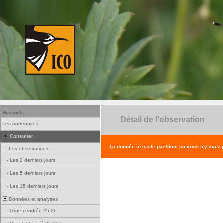
Accueil
Détail de l'observation
Les partenaires
Consulter
La donnée n'existe pas/plus ou vous n'y avez
Les observations
-
Les 2 derniers jours
-
Les 5 derniers jours
-
Les 15 derniers jours
Données et analyses
-
Grue cendrée 25-26