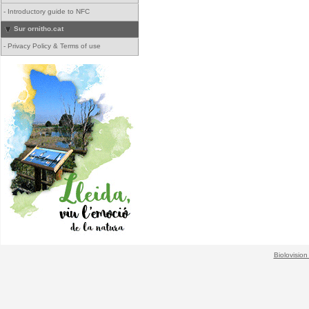
-
Introductory guide to NFC
Sur ornitho.cat
-
Privacy Policy & Terms of use
Biolovision