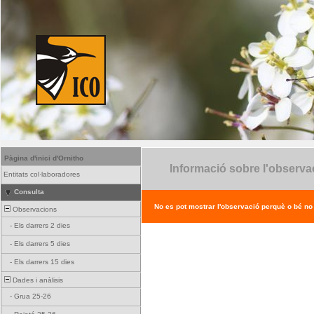
Pàgina d'inici d'Ornitho
Informació sobre l'observa
Entitats col·laboradores
Consulta
No es pot mostrar l'observació perquè o bé no ex
Observacions
-
Els darrers 2 dies
-
Els darrers 5 dies
-
Els darrers 15 dies
Dades i anàlisis
-
Grua 25-26