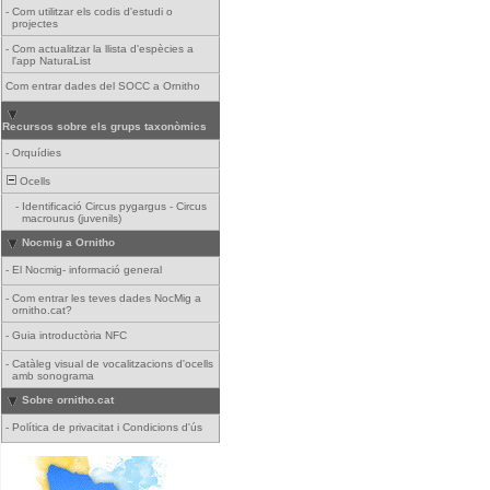
-
Com utilitzar els codis d'estudi o
projectes
-
Com actualitzar la llista d'espècies a
l'app NaturaList
Com entrar dades del SOCC a Ornitho
Recursos sobre els grups taxonòmics
-
Orquídies
Ocells
-
Identificació Circus pygargus - Circus
macrourus (juvenils)
Nocmig a Ornitho
-
El Nocmig- informació general
-
Com entrar les teves dades NocMig a
ornitho.cat?
-
Guia introductòria NFC
-
Catàleg visual de vocalitzacions d'ocells
amb sonograma
Sobre ornitho.cat
-
Política de privacitat i Condicions d'ús