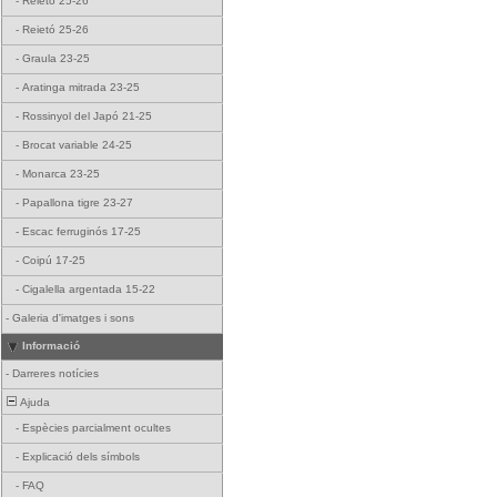
-
Reietó 25-26
-
Reietó 25-26
-
Graula 23-25
-
Aratinga mitrada 23-25
-
Rossinyol del Japó 21-25
-
Brocat variable 24-25
-
Monarca 23-25
-
Papallona tigre 23-27
-
Escac ferruginós 17-25
-
Coipú 17-25
-
Cigalella argentada 15-22
-
Galeria d'imatges i sons
Informació
-
Darreres notícies
Ajuda
-
Espècies parcialment ocultes
-
Explicació dels símbols
-
FAQ