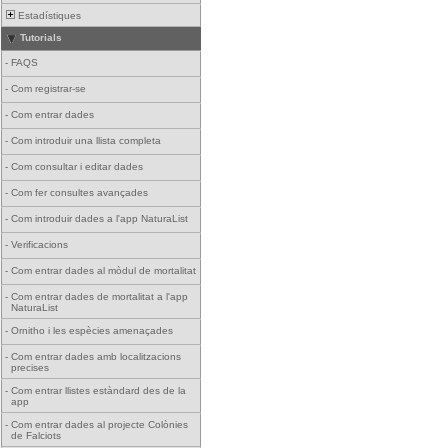
Estadístiques
Tutorials
-
FAQS
-
Com registrar-se
-
Com entrar dades
-
Com introduir una llista completa
-
Com consultar i editar dades
-
Com fer consultes avançades
-
Com introduir dades a l'app NaturaList
-
Verificacions
-
Com entrar dades al mòdul de mortalitat
-
Com entrar dades de mortalitat a l'app
NaturaList
-
Ornitho i les espècies amenaçades
-
Com entrar dades amb localitzacions
precises
-
Com entrar llistes estàndard des de la
app
-
Com entrar dades al projecte Colònies
de Falciots