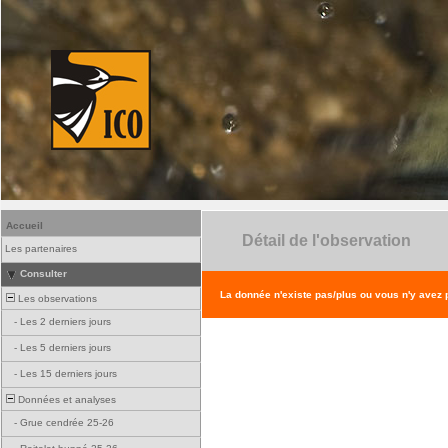
Accueil
Détail de l'observation
Les partenaires
Consulter
La donnée n'existe pas/plus ou vous n'y avez
Les observations
-
Les 2 derniers jours
-
Les 5 derniers jours
-
Les 15 derniers jours
Données et analyses
-
Grue cendrée 25-26