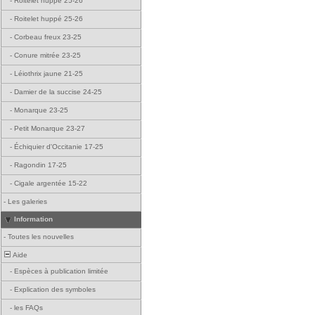
-
Roitelet huppé 25-26
-
Roitelet huppé 25-26
-
Corbeau freux 23-25
-
Conure mitrée 23-25
-
Léiothrix jaune 21-25
-
Damier de la succise 24-25
-
Monarque 23-25
-
Petit Monarque 23-27
-
Échiquier d'Occitanie 17-25
-
Ragondin 17-25
-
Cigale argentée 15-22
-
Les galeries
Information
-
Toutes les nouvelles
Aide
-
Espèces à publication limitée
-
Explication des symboles
-
les FAQs