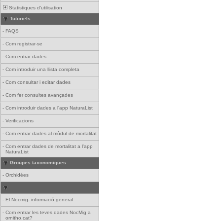
Statistiques d'utilisation
Tutoriels
-
FAQS
-
Com registrar-se
-
Com entrar dades
-
Com introduir una llista completa
-
Com consultar i editar dades
-
Com fer consultes avançades
-
Com introduir dades a l'app NaturaList
-
Verificacions
-
Com entrar dades al mòdul de mortalitat
-
Com entrar dades de mortalitat a l'app
NaturaList
Groupes taxonomiques
-
Orchidées
-
El Nocmig- informació general
-
Com entrar les teves dades NocMig a
ornitho.cat?