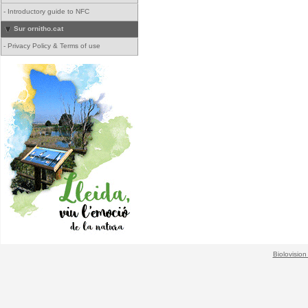
-
Introductory guide to NFC
Sur ornitho.cat
-
Privacy Policy & Terms of use
Biolovision