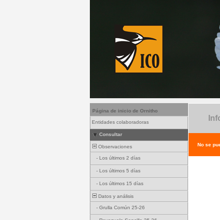
Página de inicio de Ornitho
Inf
Entidades colaboradoras
Consultar
No se pue
Observaciones
-
Los últimos 2 días
-
Los últimos 5 días
-
Los últimos 15 días
Datos y análisis
-
Grulla Común 25-26