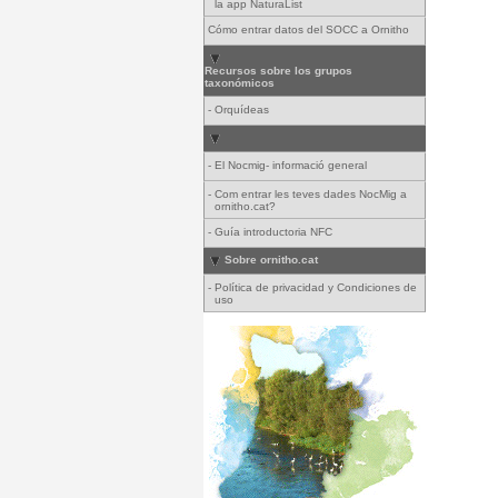
la app NaturaList
Cómo entrar datos del SOCC a Ornitho
Recursos sobre los grupos
taxonómicos
-
Orquídeas
-
El Nocmig- informació general
-
Com entrar les teves dades NocMig a
ornitho.cat?
-
Guía introductoria NFC
Sobre ornitho.cat
-
Política de privacidad y Condiciones de
uso