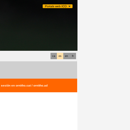
Portals web ICO
ca
es
en
fr
sesión en ornitho.cat / ornitho.ad