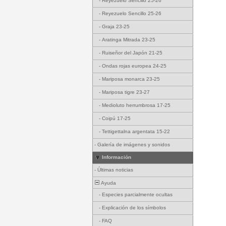
-
Reyezuelo Sencillo 25-26
-
Reyezuelo Sencillo 25-26
-
Graja 23-25
-
Aratinga Mitrada 23-25
-
Ruiseñor del Japón 21-25
-
Ondas rojas europea 24-25
-
Mariposa monarca 23-25
-
Mariposa tigre 23-27
-
Medioluto herrumbrosa 17-25
-
Coipú 17-25
-
Tettigettalna argentata 15-22
-
Galería de imágenes y sonidos
Información
-
Últimas noticias
Ayuda
-
Especies parcialmente ocultas
-
Explicación de los símbolos
-
FAQ