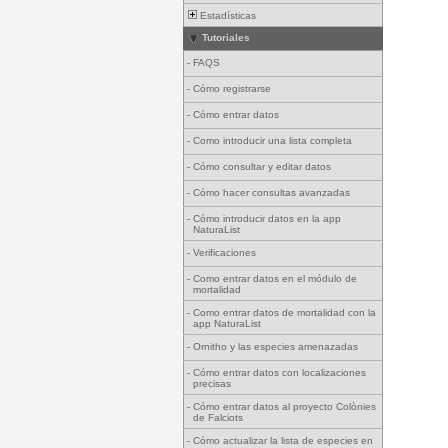
Estadísticas
Tutoriales
-
FAQS
-
Cómo registrarse
-
Cómo entrar datos
-
Como introducir una lista completa
-
Cómo consultar y editar datos
-
Cómo hacer consultas avanzadas
-
Cómo introducir datos en la app
NaturaList
-
Verificaciones
-
Como entrar datos en el módulo de
mortalidad
-
Como entrar datos de mortalidad con la
app NaturaList
-
Ornitho y las especies amenazadas
-
Cómo entrar datos con localizaciones
precisas
-
Cómo entrar datos al proyecto Colònies
de Falciots
-
Cómo actualizar la lista de especies en