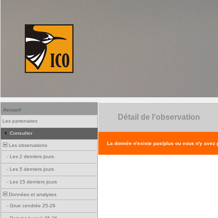
Accueil
Détail de l'observation
Les partenaires
Consulter
La donnée n'existe pas/plus ou vous n'y avez
Les observations
-
Les 2 derniers jours
-
Les 5 derniers jours
-
Les 15 derniers jours
Données et analyses
-
Grue cendrée 25-26