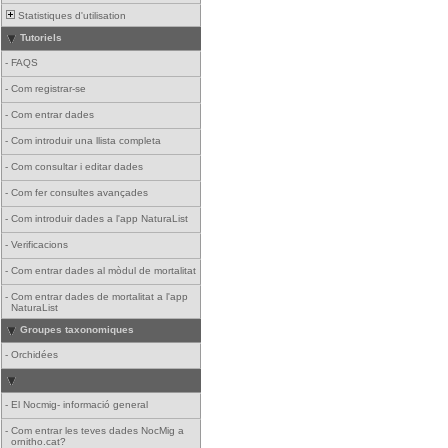
Statistiques d'utilisation
Tutoriels
-
FAQS
-
Com registrar-se
-
Com entrar dades
-
Com introduir una llista completa
-
Com consultar i editar dades
-
Com fer consultes avançades
-
Com introduir dades a l'app NaturaList
-
Verificacions
-
Com entrar dades al mòdul de mortalitat
-
Com entrar dades de mortalitat a l'app
NaturaList
Groupes taxonomiques
-
Orchidées
-
El Nocmig- informació general
-
Com entrar les teves dades NocMig a
ornitho.cat?