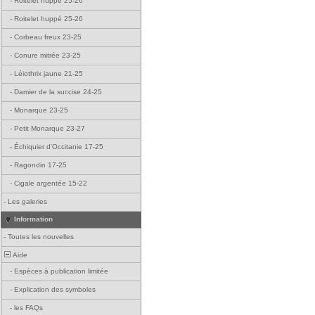
-
Roitelet huppé 25-26
-
Roitelet huppé 25-26
-
Corbeau freux 23-25
-
Conure mitrée 23-25
-
Léiothrix jaune 21-25
-
Damier de la succise 24-25
-
Monarque 23-25
-
Petit Monarque 23-27
-
Échiquier d'Occitanie 17-25
-
Ragondin 17-25
-
Cigale argentée 15-22
-
Les galeries
Information
-
Toutes les nouvelles
Aide
-
Espèces à publication limitée
-
Explication des symboles
-
les FAQs