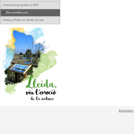
-
Introductory guide to NFC
Sur ornitho.cat
-
Privacy Policy & Terms of use
Biolovision