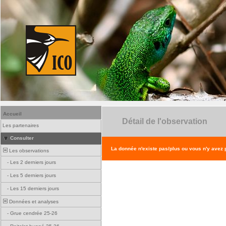
Accueil
Détail de l'observation
Les partenaires
Consulter
La donnée n'existe pas/plus ou vous n'y avez
Les observations
-
Les 2 derniers jours
-
Les 5 derniers jours
-
Les 15 derniers jours
Données et analyses
-
Grue cendrée 25-26