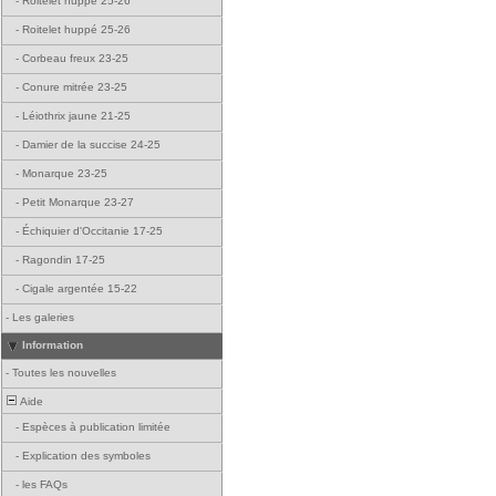
-
Roitelet huppé 25-26
-
Roitelet huppé 25-26
-
Corbeau freux 23-25
-
Conure mitrée 23-25
-
Léiothrix jaune 21-25
-
Damier de la succise 24-25
-
Monarque 23-25
-
Petit Monarque 23-27
-
Échiquier d'Occitanie 17-25
-
Ragondin 17-25
-
Cigale argentée 15-22
-
Les galeries
Information
-
Toutes les nouvelles
Aide
-
Espèces à publication limitée
-
Explication des symboles
-
les FAQs