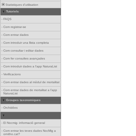
Statistiques d'utilisation
Tutoriels
-
FAQS
-
Com registrar-se
-
Com entrar dades
-
Com introduir una llista completa
-
Com consultar i editar dades
-
Com fer consultes avançades
-
Com introduir dades a l'app NaturaList
-
Verificacions
-
Com entrar dades al mòdul de mortalitat
-
Com entrar dades de mortalitat a l'app
NaturaList
Groupes taxonomiques
-
Orchidées
-
El Nocmig- informació general
-
Com entrar les teves dades NocMig a
ornitho.cat?