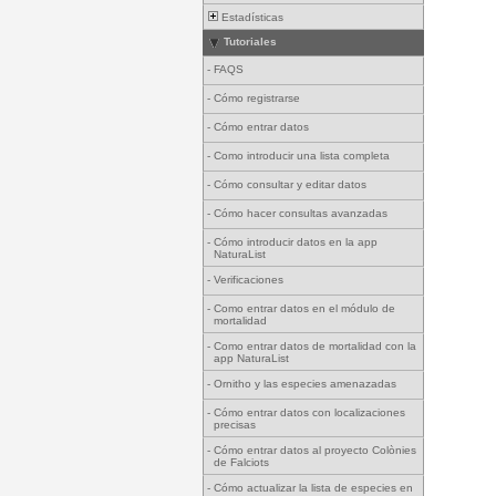
Estadísticas
Tutoriales
-
FAQS
-
Cómo registrarse
-
Cómo entrar datos
-
Como introducir una lista completa
-
Cómo consultar y editar datos
-
Cómo hacer consultas avanzadas
-
Cómo introducir datos en la app
NaturaList
-
Verificaciones
-
Como entrar datos en el módulo de
mortalidad
-
Como entrar datos de mortalidad con la
app NaturaList
-
Ornitho y las especies amenazadas
-
Cómo entrar datos con localizaciones
precisas
-
Cómo entrar datos al proyecto Colònies
de Falciots
-
Cómo actualizar la lista de especies en