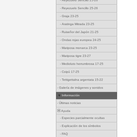
-
Reyezuelo Sencillo 25-26
-
Reyezuelo Sencillo 25-26
-
Graja 23-25
-
Aratinga Mitrada 23-25
-
Ruiseñor del Japón 21-25
-
Ondas rojas europea 24-25
-
Mariposa monarca 23-25
-
Mariposa tigre 23-27
-
Medioluto herrumbrosa 17-25
-
Coipú 17-25
-
Tettigettalna argentata 15-22
-
Galería de imágenes y sonidos
Información
-
Últimas noticias
Ayuda
-
Especies parcialmente ocultas
-
Explicación de los símbolos
-
FAQ