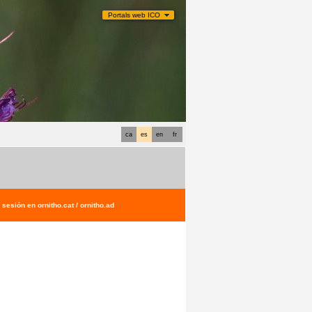
Portals web ICO
ca
es
en
fr
sesión en ornitho.cat / ornitho.ad