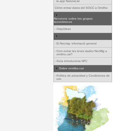
la app NaturaList
Cómo entrar datos del SOCC a Ornitho
Recursos sobre los grupos
taxonómicos
-
Orquídeas
-
El Nocmig- informació general
-
Com entrar les teves dades NocMig a
ornitho.cat?
-
Guía introductoria NFC
Sobre ornitho.cat
-
Política de privacidad y Condiciones de
uso