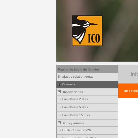
Página de inicio de Ornitho
Inf
Entidades colaboradoras
Consultar
No se pue
Observaciones
-
Los últimos 2 días
-
Los últimos 5 días
-
Los últimos 15 días
Datos y análisis
-
Grulla Común 25-26