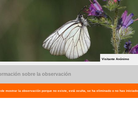
Visitante Anónimo
ormación sobre la observación
de mostrar la observación porque no existe, está oculta, se ha eliminado o no has iniciado 