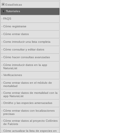
Estadísticas
Tutoriales
-
FAQS
-
Cómo registrarse
-
Cómo entrar datos
-
Como introducir una lista completa
-
Cómo consultar y editar datos
-
Cómo hacer consultas avanzadas
-
Cómo introducir datos en la app
NaturaList
-
Verificaciones
-
Como entrar datos en el módulo de
mortalidad
-
Como entrar datos de mortalidad con la
app NaturaList
-
Ornitho y las especies amenazadas
-
Cómo entrar datos con localizaciones
precisas
-
Cómo entrar datos al proyecto Colònies
de Falciots
-
Cómo actualizar la lista de especies en