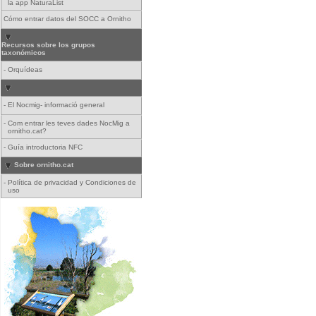
la app NaturaList
Cómo entrar datos del SOCC a Ornitho
Recursos sobre los grupos
taxonómicos
-
Orquídeas
-
El Nocmig- informació general
-
Com entrar les teves dades NocMig a
ornitho.cat?
-
Guía introductoria NFC
Sobre ornitho.cat
-
Política de privacidad y Condiciones de
uso