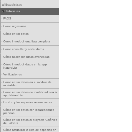
Estadísticas
Tutoriales
-
FAQS
-
Cómo registrarse
-
Cómo entrar datos
-
Como introducir una lista completa
-
Cómo consultar y editar datos
-
Cómo hacer consultas avanzadas
-
Cómo introducir datos en la app
NaturaList
-
Verificaciones
-
Como entrar datos en el módulo de
mortalidad
-
Como entrar datos de mortalidad con la
app NaturaList
-
Ornitho y las especies amenazadas
-
Cómo entrar datos con localizaciones
precisas
-
Cómo entrar datos al proyecto Colònies
de Falciots
-
Cómo actualizar la lista de especies en