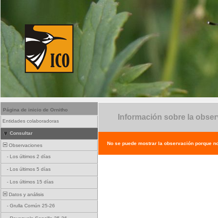
Página de inicio de Ornitho
Información sobre la obse
Entidades colaboradoras
Consultar
No se puede mostrar la observación porque no e
Observaciones
-
Los últimos 2 días
-
Los últimos 5 días
-
Los últimos 15 días
Datos y análisis
-
Grulla Común 25-26