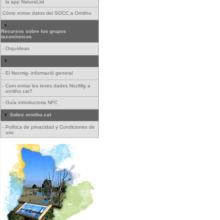
la app NaturaList
Cómo entrar datos del SOCC a Ornitho
Recursos sobre los grupos
taxonómicos
-
Orquídeas
-
El Nocmig- informació general
-
Com entrar les teves dades NocMig a
ornitho.cat?
-
Guía introductoria NFC
Sobre ornitho.cat
-
Política de privacidad y Condiciones de
uso