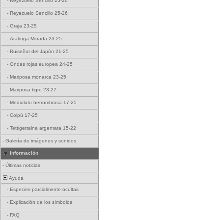
-
Reyezuelo Sencillo 25-26
-
Reyezuelo Sencillo 25-26
-
Graja 23-25
-
Aratinga Mitrada 23-25
-
Ruiseñor del Japón 21-25
-
Ondas rojas europea 24-25
-
Mariposa monarca 23-25
-
Mariposa tigre 23-27
-
Medioluto herrumbrosa 17-25
-
Coipú 17-25
-
Tettigettalna argentata 15-22
-
Galería de imágenes y sonidos
Información
-
Últimas noticias
Ayuda
-
Especies parcialmente ocultas
-
Explicación de los símbolos
-
FAQ