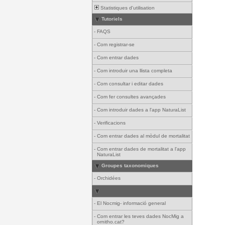
Statistiques d'utilisation
Tutoriels
-
FAQS
-
Com registrar-se
-
Com entrar dades
-
Com introduir una llista completa
-
Com consultar i editar dades
-
Com fer consultes avançades
-
Com introduir dades a l'app NaturaList
-
Verificacions
-
Com entrar dades al mòdul de mortalitat
-
Com entrar dades de mortalitat a l'app
NaturaList
Groupes taxonomiques
-
Orchidées
-
El Nocmig- informació general
-
Com entrar les teves dades NocMig a
ornitho.cat?