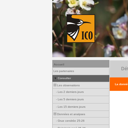
Accueil
Dét
Les partenaires
Consulter
La donnée
Les observations
-
Les 2 derniers jours
-
Les 5 derniers jours
-
Les 15 derniers jours
Données et analyses
-
Grue cendrée 25-26