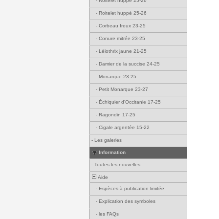
-
Roitelet huppé 25-26
-
Roitelet huppé 25-26
-
Corbeau freux 23-25
-
Conure mitrée 23-25
-
Léiothrix jaune 21-25
-
Damier de la succise 24-25
-
Monarque 23-25
-
Petit Monarque 23-27
-
Échiquier d'Occitanie 17-25
-
Ragondin 17-25
-
Cigale argentée 15-22
-
Les galeries
Information
-
Toutes les nouvelles
Aide
-
Espèces à publication limitée
-
Explication des symboles
-
les FAQs