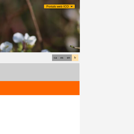
Portals web ICO
ca
es
en
fr