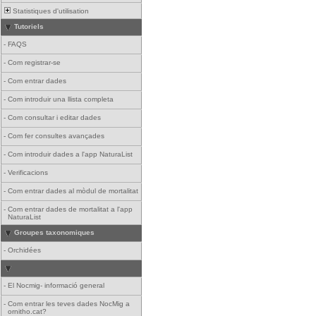
Statistiques d'utilisation
Tutoriels
-
FAQS
-
Com registrar-se
-
Com entrar dades
-
Com introduir una llista completa
-
Com consultar i editar dades
-
Com fer consultes avançades
-
Com introduir dades a l'app NaturaList
-
Verificacions
-
Com entrar dades al mòdul de mortalitat
-
Com entrar dades de mortalitat a l'app
NaturaList
Groupes taxonomiques
-
Orchidées
-
El Nocmig- informació general
-
Com entrar les teves dades NocMig a
ornitho.cat?