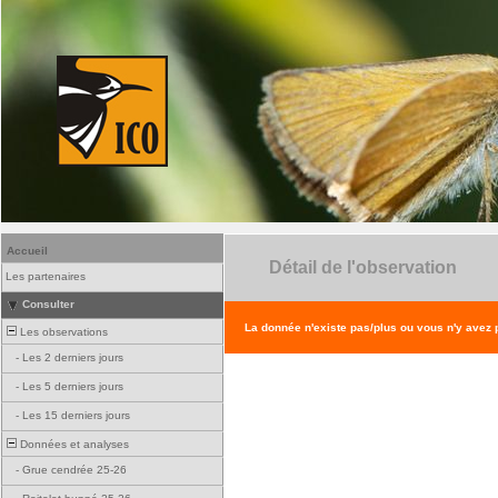
Accueil
Détail de l'observation
Les partenaires
Consulter
La donnée n'existe pas/plus ou vous n'y avez
Les observations
-
Les 2 derniers jours
-
Les 5 derniers jours
-
Les 15 derniers jours
Données et analyses
-
Grue cendrée 25-26