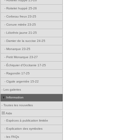
-
Roitelet huppé 25-26
-
Roitelet huppé 25-26
-
Corbeau freux 23-25
-
Conure mitrée 23-25
-
Léiothrix jaune 21-25
-
Damier de la succise 24-25
-
Monarque 23-25
-
Petit Monarque 23-27
-
Échiquier d'Occitanie 17-25
-
Ragondin 17-25
-
Cigale argentée 15-22
-
Les galeries
Information
-
Toutes les nouvelles
Aide
-
Espèces à publication limitée
-
Explication des symboles
-
les FAQs