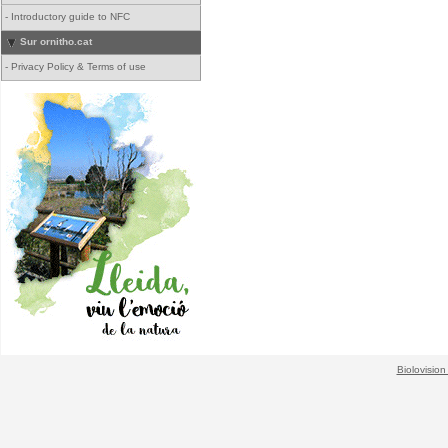
-
Introductory guide to NFC
Sur ornitho.cat
-
Privacy Policy & Terms of use
Biolovision